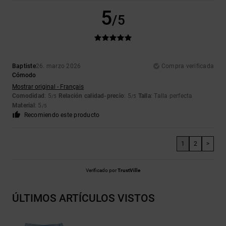
5
/5
Baptiste
26. marzo 2026
Compra verificada
Cómodo
Mostrar original - Français
Comodidad
: 5
Relación calidad-precio
: 5
Talla
: Talla perfecta
/5
/5
Material
: 5
/5
Recomiendo este producto
1
2
>
Verificado por
TrustVille
ÚLTIMOS ARTÍCULOS VISTOS