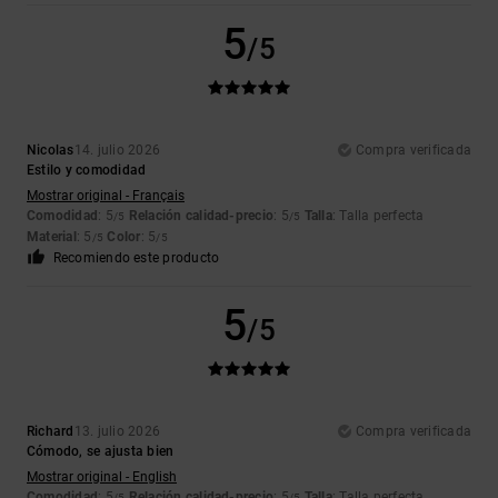
5
/5
Nicolas
14. julio 2026
Compra verificada
Estilo y comodidad
Mostrar original - Français
Comodidad
: 5
Relación calidad-precio
: 5
Talla
: Talla perfecta
/5
/5
Material
: 5
Color
: 5
/5
/5
Recomiendo este producto
5
/5
Richard
13. julio 2026
Compra verificada
Cómodo, se ajusta bien
Mostrar original - English
Comodidad
: 5
Relación calidad-precio
: 5
Talla
: Talla perfecta
/5
/5