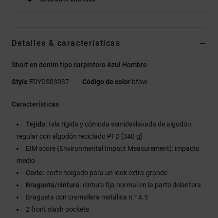
Detalles & características
Short en denim tipo carpintero Azul Hombre
Style
EDYDS03037
Código de color
bfbw
Características
Tejido:
tela rígida y cómoda semideslavada de algodón
regular con algodón reciclado PFD [340 g]
EIM score (Environmental Impact Measurement): impacto
medio
Corte:
corte holgado para un look extra-grande
Bragueta/cintura:
cintura fija normal en la parte delantera
Bragueta con cremallera metálica n.° 4.5
2 front slash pockets