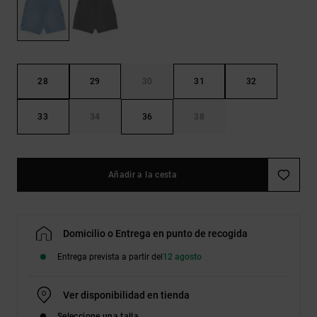
Bolsos &
respuestas a
Mochilas
las
preguntas
más
Carteras
frecuentes y
accede a
28
29
30
31
32
nuestro
formulario
de contacto.
33
34
36
38
Consultar
las FAQ
Añadir a la cesta
Domicilio o Entrega en punto de recogida
Entrega prevista a partir del
12 agosto
Ver disponibilidad en tienda
Seleccione una talla