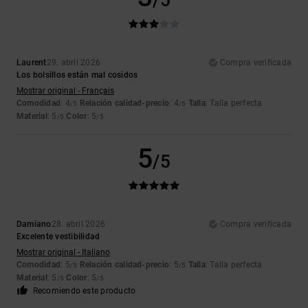
/5
Laurent
29. abril 2026
Compra verificada
Los bolsillos están mal cosidos
Mostrar original - Français
Comodidad
: 4
Relación calidad-precio
: 4
Talla
: Talla perfecta
/5
/5
Material
: 5
Color
: 5
/5
/5
5
/5
Damiano
28. abril 2026
Compra verificada
Excelente vestibilidad
Mostrar original - Italiano
Comodidad
: 5
Relación calidad-precio
: 5
Talla
: Talla perfecta
/5
/5
Material
: 5
Color
: 5
/5
/5
Recomiendo este producto