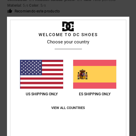
Material
: 5
Color
: 5
/5
/5
Recomiendo este producto
5
/5
WELCOME TO DC SHOES
Choose your country
Ketty
11. junio 2026
Compra verificada
Edf
Mostrar original - Français
Comodidad
: 5
Relación calidad-precio
: 5
Talla
: Talla perfecta
Color
:
/5
/5
5
/5
Recomiendo este producto
US SHIPPING ONLY
ES SHIPPING ONLY
5
/5
VIEW ALL COUNTRIES
Jacques
25. mayo 2026
Compra verificada