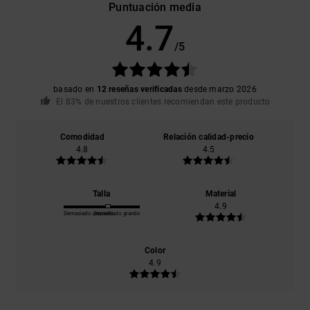
Puntuación media
4.7
/5
basado en
12 reseñas verificadas
desde marzo 2026
El 83% de nuestros clientes recomiendan este producto
Comodidad
Relación calidad-precio
4.8
4.5
Talla
Material
4.9
Demasiado pequeño
Demasiado grande
Color
4.9