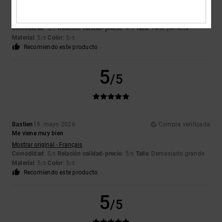
Bien diseñado y de excelente calidad
Mostrar original - Français
Comodidad
: 5
Relación calidad-precio
: 4
Talla
: Talla perfecta
/5
/5
Material
: 5
Color
: 5
/5
/5
Recomiendo este producto
5
/5
Bastien
19. mayo 2026
Compra verificada
Me viene muy bien
Mostrar original - Français
Comodidad
: 5
Relación calidad-precio
: 5
Talla
: Demasiado grande
/5
/5
Material
: 5
Color
: 5
/5
/5
Recomiendo este producto
5
/5