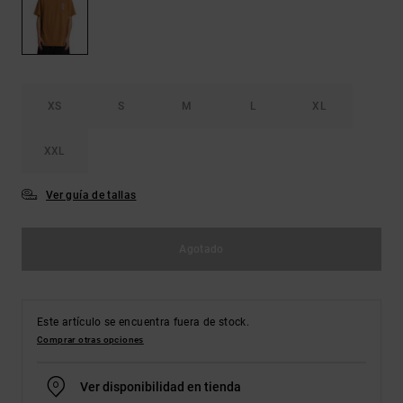
Bolsos &
respuestas a
Mochilas
las
preguntas
más
Carteras
frecuentes y
accede a
XS
S
M
L
XL
nuestro
formulario
de contacto.
XXL
Consultar
las FAQ
Ver guía de tallas
Agotado
Este artículo se encuentra fuera de stock.
Comprar otras opciones
Ver disponibilidad en tienda