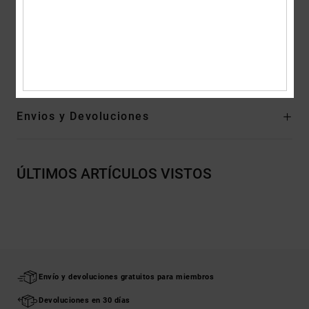
Etiqueta vertical de clip en el bajo
Composición
[Tejido principal] 75% algodón, 25% algodón
reciclado
Envios y Devoluciones
ÚLTIMOS ARTÍCULOS VISTOS
Envío y devoluciones gratuitos para miembros
Devoluciones en 30 días