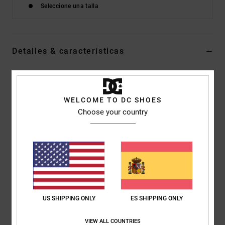
Seleccione una talla
Detalles & características
Camiseta de manga corta Marrón Hombre
Style
ADYZT05413
Código de color
cmw0
WELCOME TO DC SHOES
Choose your country
Características
Colección:
colección Lineguide
Tejido:
punto jersey, mezcla de 75% algodón regular con
25% algodón reciclado [200 g/m2]
Corte:
Corte regular
Cuello:
Cuello redondo
Mangas:
manga corta
US SHIPPING ONLY
ES SHIPPING ONLY
Marca:
estampados en el pecho y la espalda
VIEW ALL COUNTRIES
Etiqueta serigrafiada en la parte posterior del cuello