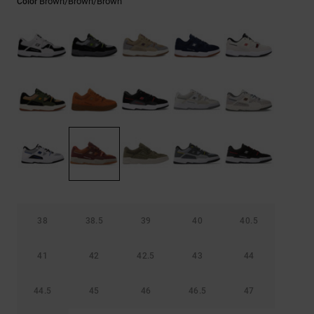
Brown/brown/brown
Color
Bolsos &
respuestas a
Mochilas
las
preguntas
más
Carteras
frecuentes y
accede a
nuestro
formulario
de contacto.
Consultar
las FAQ
38
38.5
39
40
40.5
41
42
42.5
43
44
44.5
45
46
46.5
47