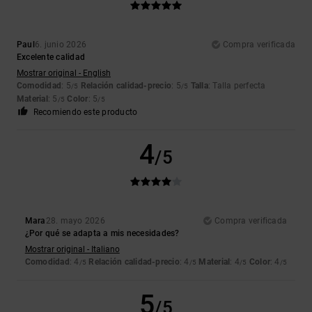
Paul
6. junio 2026
Compra verificada
Excelente calidad
Mostrar original - English
Comodidad
: 5
Relación calidad-precio
: 5
Talla
: Talla perfecta
/5
/5
Material
: 5
Color
: 5
/5
/5
Recomiendo este producto
4
/5
Mara
28. mayo 2026
Compra verificada
¿Por qué se adapta a mis necesidades?
Mostrar original - Italiano
Comodidad
: 4
Relación calidad-precio
: 4
Material
: 4
Color
: 4
/5
/5
/5
/5
5
/5