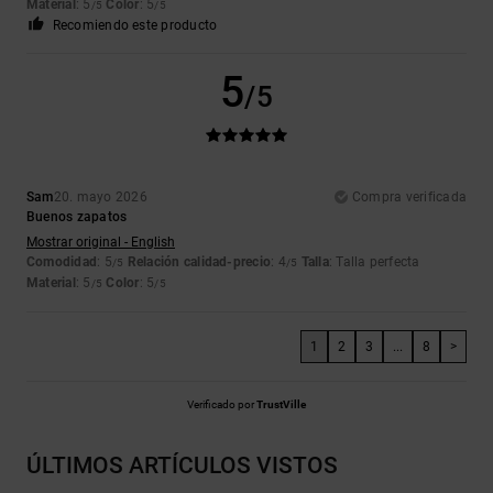
Material
: 5
Color
: 5
/5
/5
Recomiendo este producto
5
/5
Sam
20. mayo 2026
Compra verificada
Buenos zapatos
Mostrar original - English
Comodidad
: 5
Relación calidad-precio
: 4
Talla
: Talla perfecta
/5
/5
Material
: 5
Color
: 5
/5
/5
1
2
3
...
8
>
Verificado por
TrustVille
ÚLTIMOS ARTÍCULOS VISTOS