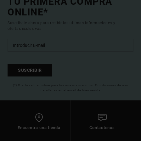
TU PRIMERA COMPRA
ONLINE*
Suscríbete ahora para recibir las ultimas informaciones y
ofertas exclusivas.
SUSCRIBIR
(*) Oferta valida online para los nuevos inscritos. Condiciones de uso
detalladas en el email de bienvenida
Encuentra una tienda
Contactenos