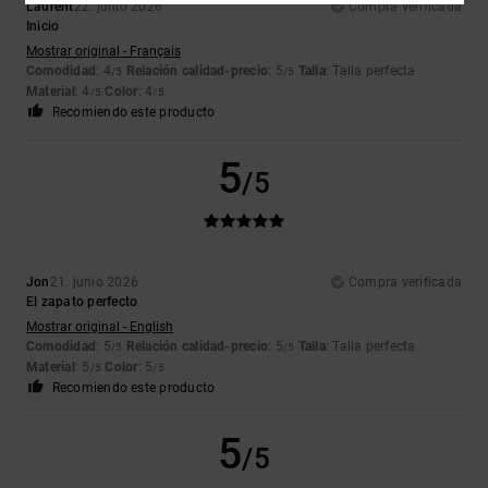
Laurent
22. junio 2026
Compra verificada
Inicio
Mostrar original - Français
Comodidad
: 4
Relación calidad-precio
: 5
Talla
: Talla perfecta
/5
/5
Material
: 4
Color
: 4
/5
/5
Recomiendo este producto
5
/5
Jon
21. junio 2026
Compra verificada
El zapato perfecto
Mostrar original - English
Comodidad
: 5
Relación calidad-precio
: 5
Talla
: Talla perfecta
/5
/5
Material
: 5
Color
: 5
/5
/5
Recomiendo este producto
5
/5