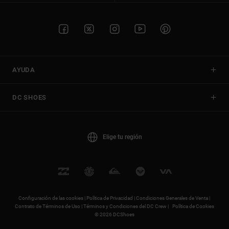
AYUDA
DC SHOES
Elige tu región
Configuración de las cookies |
Política de Privacidad |
Condiciones Generales de Venta |
Contrato de Términos de Uso |
Términos y Condiciones del DC Crew |
Política de Cookies
© 2026 DCShoes