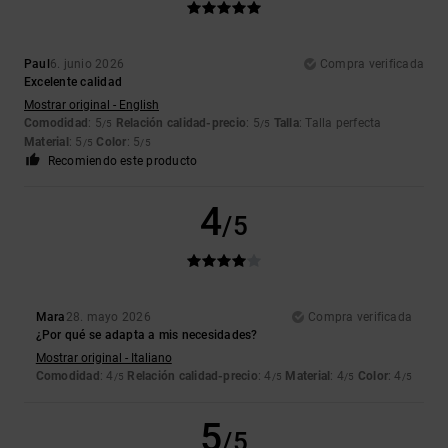
Paul
6. junio 2026
Compra verificada
Excelente calidad
Mostrar original - English
Comodidad
: 5
Relación calidad-precio
: 5
Talla
: Talla perfecta
/5
/5
Material
: 5
Color
: 5
/5
/5
Recomiendo este producto
4
/5
Mara
28. mayo 2026
Compra verificada
¿Por qué se adapta a mis necesidades?
Mostrar original - Italiano
Comodidad
: 4
Relación calidad-precio
: 4
Material
: 4
Color
: 4
/5
/5
/5
/5
5
/5