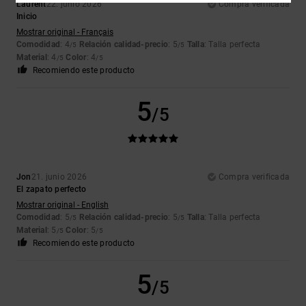
Laurent
22. junio 2026
Compra verificada
Inicio
Mostrar original - Français
Comodidad
: 4
Relación calidad-precio
: 5
Talla
: Talla perfecta
/5
/5
Material
: 4
Color
: 4
/5
/5
Recomiendo este producto
5
/5
Jon
21. junio 2026
Compra verificada
El zapato perfecto
Mostrar original - English
Comodidad
: 5
Relación calidad-precio
: 5
Talla
: Talla perfecta
/5
/5
Material
: 5
Color
: 5
/5
/5
Recomiendo este producto
5
/5