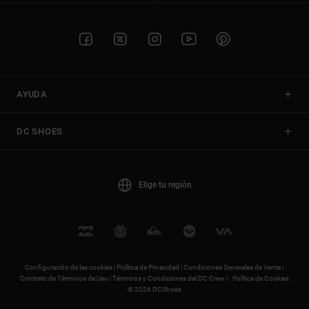
AYUDA
DC SHOES
Elige tu región
Configuración de las cookies |
Política de Privacidad |
Condiciones Generales de Venta |
Contrato de Términos de Uso |
Términos y Condiciones del DC Crew |
Política de Cookies
© 2026 DCShoes