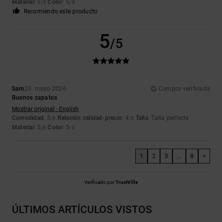
Material
: 5
Color
: 5
/5
/5
Recomiendo este producto
5
/5
Sam
20. mayo 2026
Compra verificada
Buenos zapatos
Mostrar original - English
Comodidad
: 5
Relación calidad-precio
: 4
Talla
: Talla perfecta
/5
/5
Material
: 5
Color
: 5
/5
/5
1
2
3
...
8
>
Verificado por
TrustVille
ÚLTIMOS ARTÍCULOS VISTOS