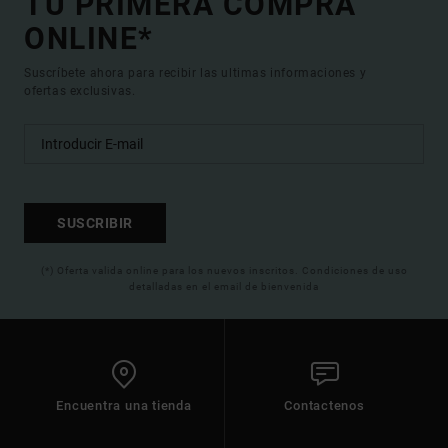
TU PRIMERA COMPRA
ONLINE*
Suscríbete ahora para recibir las ultimas informaciones y
ofertas exclusivas.
SUSCRIBIR
(*) Oferta valida online para los nuevos inscritos. Condiciones de uso
detalladas en el email de bienvenida
Encuentra una tienda
Contactenos