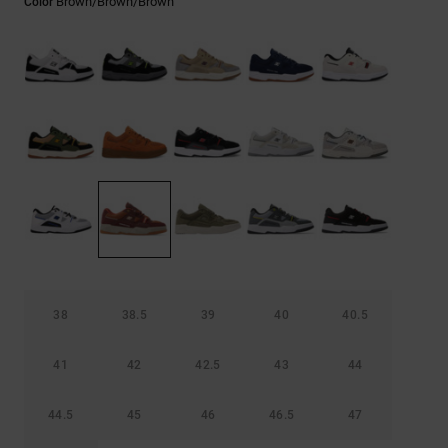
Brown/brown/brown
Color
Bolsos &
respuestas a
Mochilas
las
preguntas
más
Carteras
frecuentes y
accede a
nuestro
formulario
de contacto.
Consultar
las FAQ
38
38.5
39
40
40.5
41
42
42.5
43
44
44.5
45
46
46.5
47