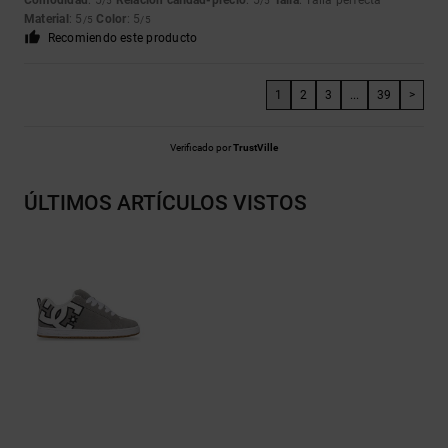
Comodidad
: 5
Relación calidad-precio
: 5
Talla
: Talla perfecta
/5
/5
Material
: 5
Color
: 5
/5
/5
Recomiendo este producto
1
2
3
...
39
>
Verificado por
TrustVille
ÚLTIMOS ARTÍCULOS VISTOS