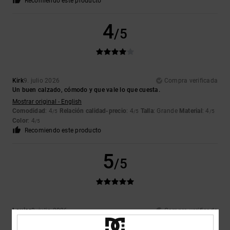
Recomiendo este producto
4
/5
Kirk
9. julio 2026
Compra verificada
Un buen calzado, cómodo y que vale lo que cuesta.
Mostrar original - English
Comodidad
: 4
Relación calidad-precio
: 4
Talla
: Grande
Material
: 4
/5
/5
/5
Color
: 4
/5
Recomiendo este producto
5
/5
Louise
9. julio 2026
Compra verificada
Eran justo lo que mi hijo quería