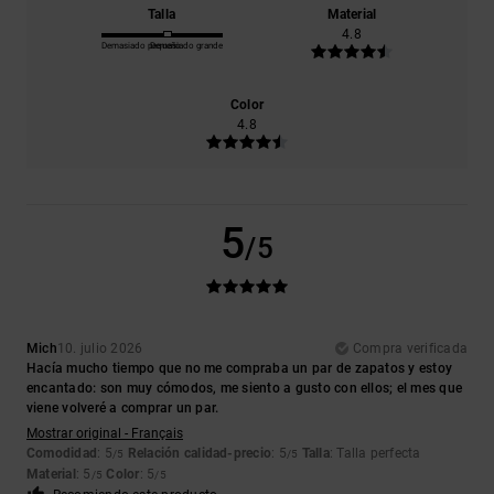
Talla
Material
4.8
Demasiado pequeño
Demasiado grande
Color
4.8
5
/5
Mich
10. julio 2026
Compra verificada
Hacía mucho tiempo que no me compraba un par de zapatos y estoy
encantado: son muy cómodos, me siento a gusto con ellos; el mes que
viene volveré a comprar un par.
Mostrar original - Français
Comodidad
: 5
Relación calidad-precio
: 5
Talla
: Talla perfecta
/5
/5
Material
: 5
Color
: 5
/5
/5