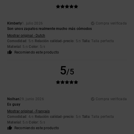
Kimberly
1. julio 2026
Compra verificada
Son unos zapatos realmente mucho más cómodos
Mostrar original - Dutch
Comodidad
: 5
Relación calidad-precio
: 5
Talla
: Talla perfecta
/5
/5
Material
: 5
Color
: 5
/5
/5
Recomiendo este producto
5
/5
Nolhan
29. junio 2026
Compra verificada
Es guay
Mostrar original - Français
Comodidad
: 4
Relación calidad-precio
: 5
Talla
: Talla perfecta
/5
/5
Material
: 5
Color
: 5
/5
/5
Recomiendo este producto