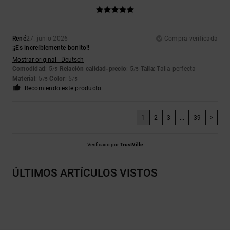
René
27. junio 2026
Compra verificada
¡¡Es increíblemente bonito!!
Mostrar original - Deutsch
Comodidad
: 5
Relación calidad-precio
: 5
Talla
: Talla perfecta
/5
/5
Material
: 5
Color
: 5
/5
/5
Recomiendo este producto
1
2
3
...
39
>
Verificado por
TrustVille
ÚLTIMOS ARTÍCULOS VISTOS