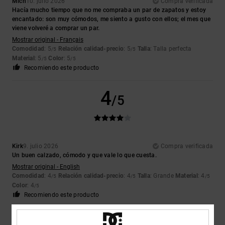
Mich
10. julio 2026
Compra verificada
Hacía mucho tiempo que no me compraba un par de zapatos y estoy
encantado: son muy cómodos, me siento a gusto con ellos; el mes que
viene volveré a comprar un par.
Mostrar original - Français
Comodidad
: 5
Relación calidad-precio
: 5
Talla
: Talla perfecta
/5
/5
Material
: 5
Color
: 5
/5
/5
Recomiendo este producto
4
/5
Kirk
9. julio 2026
Compra verificada
Un buen calzado, cómodo y que vale lo que cuesta.
Mostrar original - English
Comodidad
: 4
Relación calidad-precio
: 4
Talla
: Grande
Material
: 4
/5
/5
/5
Color
: 4
/5
Recomiendo este producto