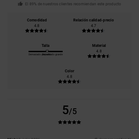
El 89% de nuestros clientes recomiendan este producto
Comodidad
Relación calidad-precio
4.8
4.7
Talla
Material
4.8
Demasiado pequeño
Demasiado grande
Color
4.8
5
/5