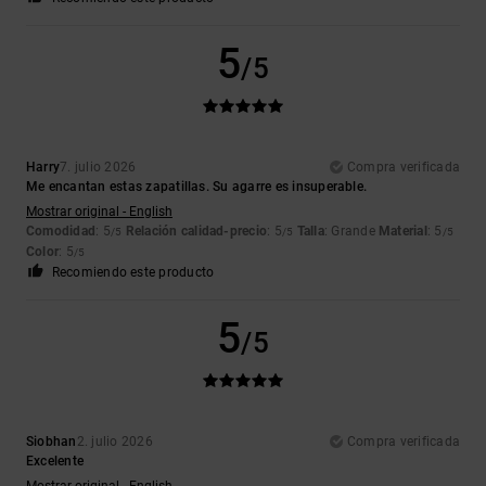
5
/5
Harry
7. julio 2026
Compra verificada
Me encantan estas zapatillas. Su agarre es insuperable.
Mostrar original - English
Comodidad
: 5
Relación calidad-precio
: 5
Talla
: Grande
Material
: 5
/5
/5
/5
Color
: 5
/5
Recomiendo este producto
5
/5
Siobhan
2. julio 2026
Compra verificada
Excelente
Mostrar original - English