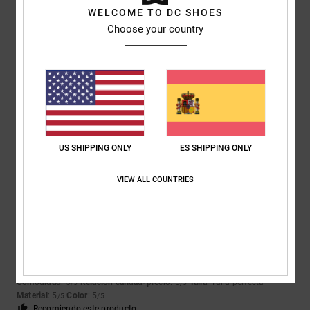
5
/5
WELCOME TO DC SHOES
Choose your country
Louise
9. julio 2026
Compra verificada
Eran justo lo que mi hijo quería
Mostrar original - English
Comodidad
: 5
Relación calidad-precio
: 5
Talla
: Talla perfecta
/5
/5
Material
: 5
Color
: 5
/5
/5
Recomiendo este producto
US SHIPPING ONLY
ES SHIPPING ONLY
5
/5
VIEW ALL COUNTRIES
Matteo
9. julio 2026
Compra verificada
zapatos perfectos para quienes practican skate
Mostrar original - Italiano
Comodidad
: 5
Relación calidad-precio
: 5
Talla
: Talla perfecta
/5
/5
Material
: 5
Color
: 5
/5
/5
Recomiendo este producto