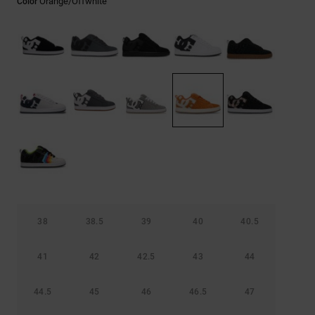
Orange/offwhite
Color
Bolsos &
respuestas a
Mochilas
las
preguntas
más
Carteras
frecuentes y
accede a
nuestro
formulario
de contacto.
Consultar
las FAQ
38
38.5
39
40
40.5
41
42
42.5
43
44
44.5
45
46
46.5
47