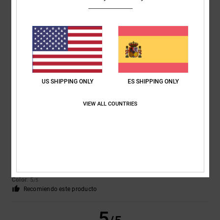
Mario
5. julio 2026
Compra verificada
Todo bien
Mostrar original - Deutsch
Comodidad
: 5
Relación calidad-precio
: 4
Talla
: Talla perfecta
/5
/5
Material
: 5
Color
: 5
/5
/5
Recomiendo este producto
US SHIPPING ONLY
ES SHIPPING ONLY
5
/5
VIEW ALL COUNTRIES
Veronika
24. mayo 2026
Compra verificada
Son bonitos y muy cómodos.
Mostrar original - Deutsch
Comodidad
: 5
Relación calidad-precio
: 5
Talla
: Grande
Material
: 5
/5
/5
/5
Color
: 5
/5
Recomiendo este producto
5