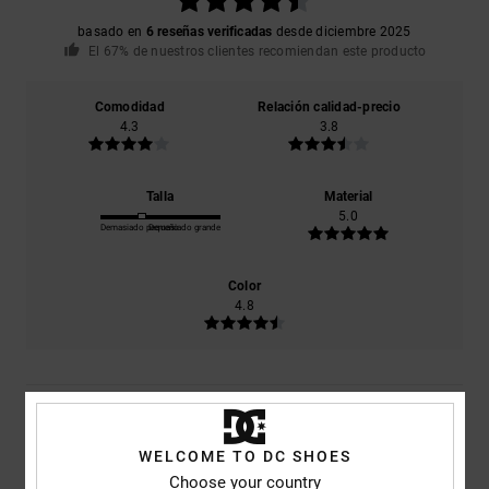
basado en
6 reseñas verificadas
desde diciembre 2025
El 67% de nuestros clientes recomiendan este producto
Comodidad
Relación calidad-precio
4.3
3.8
Talla
Material
5.0
Demasiado pequeño
Demasiado grande
Color
4.8
5
/5
WELCOME TO DC SHOES
Choose your country