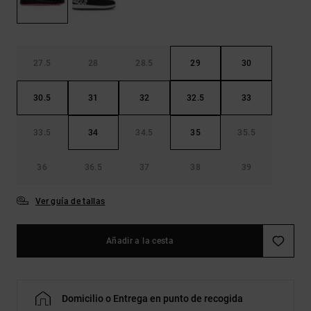
Bolsos &
respuestas a
Mochilas
las
preguntas
más
Carteras
frecuentes y
27.5
28
28.5
29
30
accede a
nuestro
30.5
31
32
32.5
33
formulario
de contacto.
33.5
34
34.5
35
35.5
Consultar
las FAQ
36
36.5
37
38
39
Ver guía de tallas
Añadir a la cesta
Domicilio o Entrega en punto de recogida