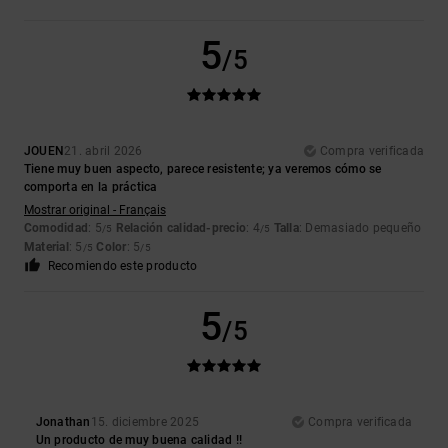
5
/5
JOUEN
21. abril 2026
Compra verificada
Tiene muy buen aspecto, parece resistente; ya veremos cómo se
comporta en la práctica
Mostrar original - Français
Comodidad
: 5
Relación calidad-precio
: 4
Talla
: Demasiado pequeño
/5
/5
Material
: 5
Color
: 5
/5
/5
Recomiendo este producto
5
/5
Jonathan
15. diciembre 2025
Compra verificada
Un producto de muy buena calidad !!