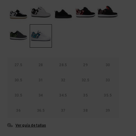
Bolsos &
respuestas a
Mochilas
las
preguntas
más
Carteras
frecuentes y
accede a
nuestro
formulario
de contacto.
Consultar
las FAQ
27.5
28
28.5
29
30
30.5
31
32
32.5
33
33.5
34
34.5
35
35.5
36
36.5
37
38
39
Ver guía de tallas