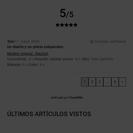
5
/5
Tom
17. mayo 2026
Compra verificada
Un diseño y un precio estupendos
Mostrar original - Deutsch
Comodidad
: 4
Relación calidad-precio
: 4
Talla
: Talla perfecta
/5
/5
Material
: 4
Color
: 4
/5
/5
1
2
3
...
9
>
Verificado por
TrustVille
ÚLTIMOS ARTÍCULOS VISTOS