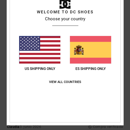
Comodidad
: 5
Relación calidad-precio
: 5
Talla
: Talla perfecta
Color
:
/5
/5
5
/5
WELCOME TO DC SHOES
Recomiendo este producto
Choose your country
4
/5
Sophie
16. junio 2026
Compra verificada
bien
US SHIPPING ONLY
ES SHIPPING ONLY
Mostrar original - English
Comodidad
: 3
Relación calidad-precio
: 4
Talla
: Grande
Material
: 4
/5
/5
/5
Color
: 4
/5
VIEW ALL COUNTRIES
5
/5
Claudia
3. junio 2026
Compra verificada