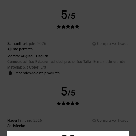
5
/5
Samantha
4. julio 2026
Compra verificada
Ajuste perfecto
Mostrar original - English
Comodidad
: 5
Relación calidad-precio
: 5
Talla
: Demasiado grande
/5
/5
Material
: 5
Color
: 5
/5
/5
Recomiendo este producto
5
/5
Hacer
18. junio 2026
Compra verificada
Satisfecho
Mostrar original - Dutch