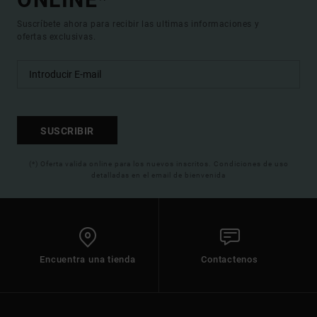
Suscríbete ahora para recibir las ultimas informaciones y
ofertas exclusivas.
SUSCRIBIR
(*) Oferta valida online para los nuevos inscritos. Condiciones de uso
detalladas en el email de bienvenida
Encuentra una tienda
Contactenos