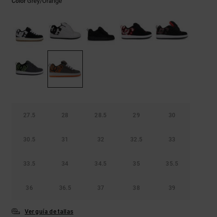
Grey/orange
Color
Bolsos &
respuestas a
Mochilas
las
preguntas
más
Carteras
frecuentes y
accede a
nuestro
formulario
de contacto.
Consultar
las FAQ
27.5
28
28.5
29
30
30.5
31
32
32.5
33
33.5
34
34.5
35
35.5
36
36.5
37
38
39
Ver guía de tallas