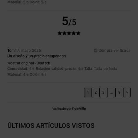
Material
: 5
Color
: 5
/5
/5
5
/5
Tom
17. mayo 2026
Compra verificada
Un diseño y un precio estupendos
Mostrar original - Deutsch
Comodidad
: 4
Relación calidad-precio
: 4
Talla
: Talla perfecta
/5
/5
Material
: 4
Color
: 4
/5
/5
1
2
3
...
9
>
Verificado por
TrustVille
ÚLTIMOS ARTÍCULOS VISTOS