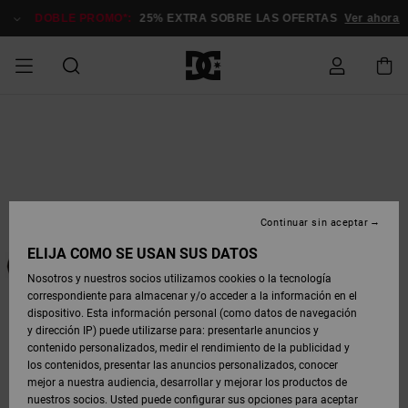
Pasar
a
DOBLE PROMO*:
25% EXTRA SOBRE LAS OFERTAS
Ver ahora
la
información
del
producto
HOMBRE
ESSENTIALS
ESSENTIALS
ESSENTIALS
SKATE
SNOW
OFERTAS
Accede a tu
Stag
Astrix
Nueva
Nueva
Gorras &
Chelsea
Pixie
Nueva
Chaquetas
Court
Nueva
Nueva
Gorras y
Zapatillas
Team
Chaquetas
Botas de
Botas de
Zapatos
Zapatos
Zapatos
pedido
SHOP
SHOP
HOMBRE
Colección
Colección
Sombreros
Colección
Snowboard
Graffik
Colección
Colección
Sombreros
Skate
Snowboard
Snowboard
Snowboard
HOMBRE
MUJER
DESTACADOS
DESTACADOS
CALZADO
Court
Ducati
Court
Astrix
Guías de
Ropa
Complementos
Ofertas
Envio
COMUNIDAD
OFERTAS
Graffik
Skate
Sudaderas
Gorros
Graffik
Sneakers
Pantalones
Pure
Skate
Camisetas
Gorros
Ver Todo
compra
Pantalones
Chaquetas
Chaquetas
Ropa
SNOW
MUJER
Snowboard
Snowboard
Snowboard
Continuar sin aceptar
NIÑOS
ZAPATOS
ZAPATOS
ROPA
DC
DC
Complementos
Snow
SHOP
Devoluciones
Lynx
Command
Sneakers
Camisetas
Bolsos &
View All
Command
Skate
Stag
Zapatos de
Sudaderas
Mochilas y
Pantalones
Complementos
MUJER
ELIJA CÓMO SE USAN SUS DATOS
OFERTAS
Mochilas
Ver Todo
Bebé
Bolsos
Botas de
Pantalones
Nosotros y nuestros socios utilizamos cookies o la tecnología
SKATE
ROPA
ROPA
COMPLEMENTOS
SNOW
NIÑOS
Snowboard
Snowboard
correspondiente para almacenar y/o acceder a la información en el
Pago
Pure
Manteca
Flip Flops
Camisas
Manteca
Chanclas
Chaquetas
Gorros
Ofertas
SNOW
dispositivo. Esta información personal (como datos de navegación
Ver Todo
Sneakers
y Abrigos
Ver Todo
Snow
SHOP
y dirección IP) puede utilizarse para: presentarle anuncios y
COURT
COMPLEMENTOS
Chanclas
Botas de
Accesorios
NIÑOS
contenido personalizados, medir el rendimiento de la publicidad y
Tarjeta de
GRAFFIK
Net
Construct
Botas de
Vaqueros
Best
Botas de
Ver Todo
Invierno
los contenidos, presentar las anuncios personalizados, conocer
regalo
Invierno
Sellers
Snowboard
Ver Todo
Camisas
Chaquetas
mejor a nuestra audiencia, desarrollar y mejorar los productos de
Chaquetas
Ver Todo
y Abrigos
nuestros socios. Usted puede configurar sus opciones para aceptar
SNOW
Ver Todo
Ascend
Chaquetas
y Abrigos