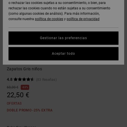
Polares &
o rechazar las cookies sujetas a su consentimiento, o bien, para
Quiksilver
Botas de
y Abrigos
Unisex
Vaqueros,
Softshells
rechazar las cookies cuando no están sujetas a su consentimiento
Freedom
Snowboard
Pantalones
Sudaderas
(como algunas cookies de análisis). Para más información,
DOBLE
DC Star
Sudaderas
y Shorts
consulte nuestra
política de cookies
y
política de privacidad
PROMO
Pantalones
Ver Todo
Gorros
Protección
Unisex
y Chinos
de datos
Roammax
Camisetas
Ver Todo
personales
Gestionar las preferencias
AYUDA &
y Tirantes
Guantes
CONTACTO
Ver Todo
Shorts
Onyx
Guía de
Sneakers
Aceptar todo
Camisas y
Accesorios
tallas
TIENDAS
Boardshorts
Polos
Court Graffik
AT-2
Zapatos Gris niños
Ver Todo
Inicia una
TARJETA
Ver Todo
Jeans,
4.8
(83 Reseñas)
conversación
Liquid
DE REGALO
Pantalones
para obtener
60,00 €
63%
Fuego
y Shorts
la respuesta
22,50 €
más rápida a
LISTA DE
tu pregunta.
OFERTAS
FAVORITOS
Gorras y
DOBLE PROMO -25% EXTRA
Iniciar una
Sombreros
conversación
Encuentra