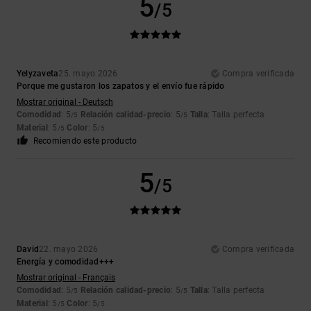
5
/5
Yelyzaveta
25. mayo 2026
Compra verificada
Porque me gustaron los zapatos y el envío fue rápido
Mostrar original - Deutsch
Comodidad
: 5
Relación calidad-precio
: 5
Talla
: Talla perfecta
/5
/5
Material
: 5
Color
: 5
/5
/5
Recomiendo este producto
5
/5
David
22. mayo 2026
Compra verificada
Energía y comodidad+++
Mostrar original - Français
Comodidad
: 5
Relación calidad-precio
: 5
Talla
: Talla perfecta
/5
/5
Material
: 5
Color
: 5
/5
/5