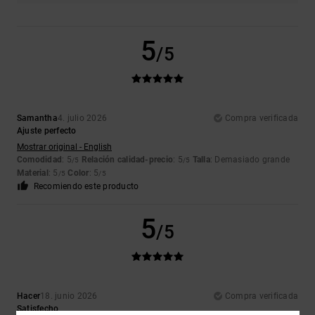
5
/5
Samantha
4. julio 2026
Compra verificada
Ajuste perfecto
Mostrar original - English
Comodidad
: 5
Relación calidad-precio
: 5
Talla
: Demasiado grande
/5
/5
Material
: 5
Color
: 5
/5
/5
Recomiendo este producto
5
/5
Hacer
18. junio 2026
Compra verificada
Satisfecho