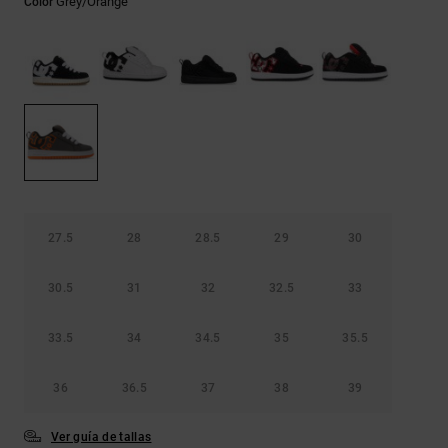
Grey/orange
Color
Bolsos &
respuestas a
Mochilas
las
preguntas
más
Carteras
frecuentes y
accede a
nuestro
formulario
de contacto.
Consultar
las FAQ
27.5
28
28.5
29
30
30.5
31
32
32.5
33
33.5
34
34.5
35
35.5
36
36.5
37
38
39
Ver guía de tallas