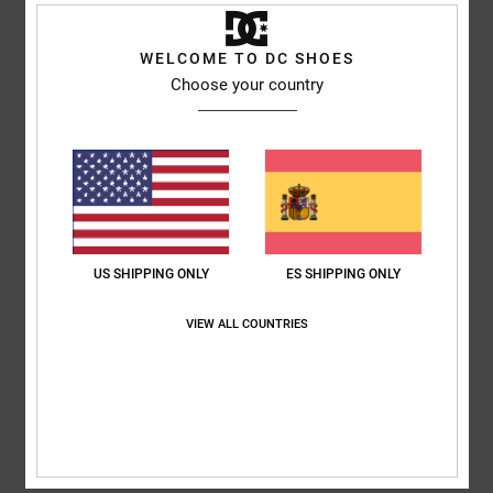
Mostrar original - Dutch
Comodidad
: 5
Relación calidad-precio
: 5
Talla
: Talla perfecta
Color
:
/5
/5
5
WELCOME TO DC SHOES
/5
Recomiendo este producto
Choose your country
4
/5
Sophie
16. junio 2026
Compra verificada
bien
US SHIPPING ONLY
ES SHIPPING ONLY
Mostrar original - English
Comodidad
: 3
Relación calidad-precio
: 4
Talla
: Grande
Material
: 4
/5
/5
/5
VIEW ALL COUNTRIES
Color
: 4
/5
5
/5