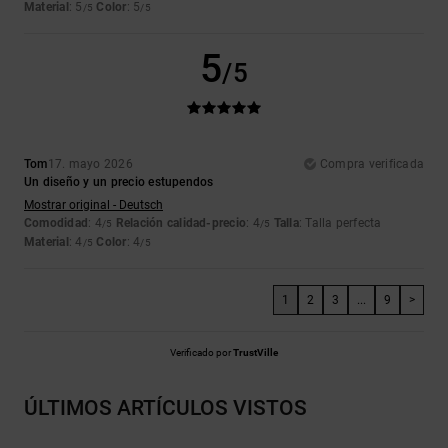
Material
: 5
Color
: 5
/5
/5
5
/5
Tom
17. mayo 2026
Compra verificada
Un diseño y un precio estupendos
Mostrar original - Deutsch
Comodidad
: 4
Relación calidad-precio
: 4
Talla
: Talla perfecta
/5
/5
Material
: 4
Color
: 4
/5
/5
1
2
3
...
9
>
Verificado por
TrustVille
ÚLTIMOS ARTÍCULOS VISTOS