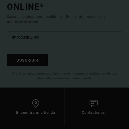
ONLINE*
Suscríbete ahora para recibir las ultimas informaciones y
ofertas exclusivas.
SUSCRIBIR
(*) Oferta valida online para los nuevos inscritos. Condiciones de uso
detalladas en el email de bienvenida
Encuentra una tienda
Contactenos