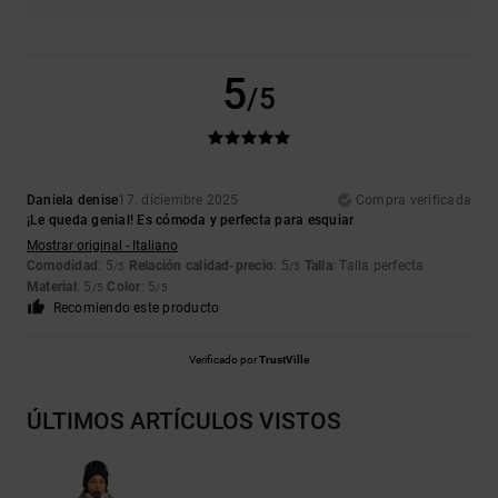
5
/5
Daniela denise
17. diciembre 2025
Compra verificada
¡Le queda genial! Es cómoda y perfecta para esquiar
Mostrar original - Italiano
Comodidad
: 5
Relación calidad-precio
: 5
Talla
: Talla perfecta
/5
/5
Material
: 5
Color
: 5
/5
/5
Recomiendo este producto
Verificado por
TrustVille
ÚLTIMOS ARTÍCULOS VISTOS