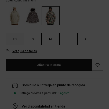
Rose And Thorn
Color
Bolsos &
respuestas a
Mochilas
las
preguntas
más
Carteras
frecuentes y
accede a
nuestro
formulario
de contacto.
XS
S
M
L
XL
Consultar
Ver guía de tallas
las FAQ
Añadir a la cesta
Domicilio o Entrega en punto de recogida
Entrega prevista a partir del
10 agosto
Ver disponibilidad en tienda