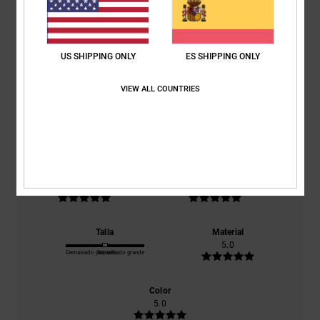
Puntuación media
5.0
US SHIPPING ONLY
ES SHIPPING ONLY
/5
VIEW ALL COUNTRIES
basado en
1 reseñas verificadas
desde diciembre 2025
El 100% de nuestros clientes recomiendan este producto
Comodidad
Relación calidad-precio
5.0
5.0
Talla
Material
5.0
Demasiado pequeño
Demasiado grande
Color
5.0