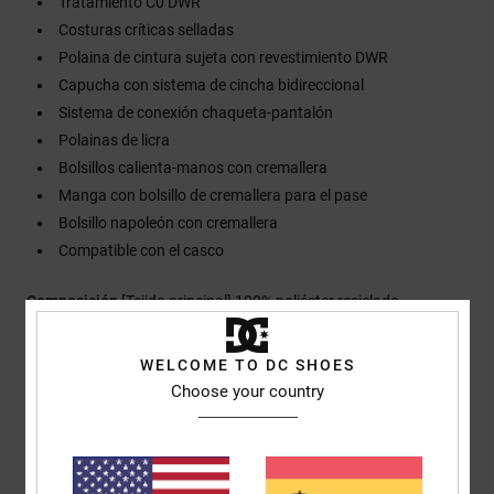
Tratamiento C0 DWR
Costuras críticas selladas
Polaina de cintura sujeta con revestimiento DWR
Capucha con sistema de cincha bidireccional
Sistema de conexión chaqueta-pantalón
Polainas de licra
Bolsillos calienta-manos con cremallera
Manga con bolsillo de cremallera para el pase
Bolsillo napoleón con cremallera
Compatible con el casco
Composición
[Tejido principal] 100% poliéster reciclado
WELCOME TO DC SHOES
Envios y Devoluciones
Choose your country
Reseñas de los clientes