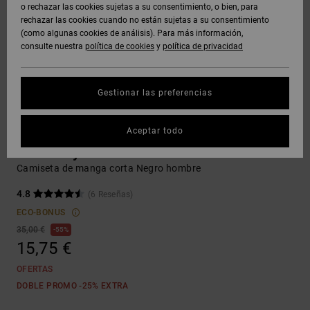
Polares &
o rechazar las cookies sujetas a su consentimiento, o bien, para
Quiksilver
Botas de
y Abrigos
Unisex
Vaqueros,
Softshells
rechazar las cookies cuando no están sujetas a su consentimiento
Freedom
Snowboard
Pantalones
Sudaderas
(como algunas cookies de análisis). Para más información,
DOBLE
DC Star
Sudaderas
y Shorts
consulte nuestra
política de cookies
y
política de privacidad
PROMO
Pantalones
Ver Todo
Gorros
Protección
Unisex
y Chinos
de datos
Roammax
Camisetas
Ver Todo
personales
Gestionar las preferencias
AYUDA &
y Tirantes
Guantes
CONTACTO
Ver Todo
Shorts
Onyx
Guía de
Camisetas
Aceptar todo
Camisas y
Accesorios
tallas
TIENDAS
Boardshorts
Polos
DC Handy Cam
AT-2
Camiseta de manga corta Negro hombre
Ver Todo
Inicia una
TARJETA
Ver Todo
Jeans,
4.8
(6 Reseñas)
conversación
Liquid
DE REGALO
Pantalones
para obtener
ECO-BONUS
Fuego
y Shorts
la respuesta
35,00 €
55%
más rápida a
15,75 €
LISTA DE
tu pregunta.
FAVORITOS
Gorras y
OFERTAS
Iniciar una
Sombreros
conversación
DOBLE PROMO -25% EXTRA
Encuentra