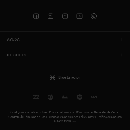
AYUDA
DC SHOES
Elige tu región
Configuración de las cookies |
Política de Privacidad |
Condiciones Generales de Venta |
Contrato de Términos de Uso |
Términos y Condiciones del DC Crew |
Política de Cookies
© 2026 DCShoes