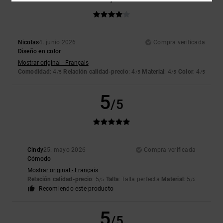
Nicolas
4. junio 2026
Compra verificada
Diseño en color
Mostrar original - Français
Comodidad
: 4
Relación calidad-precio
: 4
Material
: 4
Color
: 4
/5
/5
/5
/5
5
/5
Cindy
25. mayo 2026
Compra verificada
Cómodo
Mostrar original - Français
Relación calidad-precio
: 5
Talla
: Talla perfecta
Material
: 5
/5
/5
Recomiendo este producto
5
/5