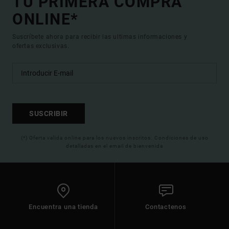
TU PRIMERA COMPRA
ONLINE*
Suscríbete ahora para recibir las ultimas informaciones y
ofertas exclusivas.
SUSCRIBIR
(*) Oferta valida online para los nuevos inscritos. Condiciones de uso
detalladas en el email de bienvenida
Encuentra una tienda
Contactenos