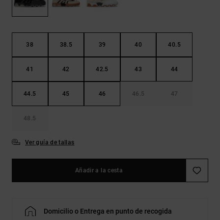
Bolsos &
respuestas a
Mochilas
las
preguntas
más
Carteras
frecuentes y
38
38.5
39
40
40.5
accede a
nuestro
41
42
42.5
43
44
formulario
de contacto.
44.5
45
46
46.5
47
Consultar
las FAQ
48.5
Ver guía de tallas
Añadir a la cesta
Domicilio o Entrega en punto de recogida