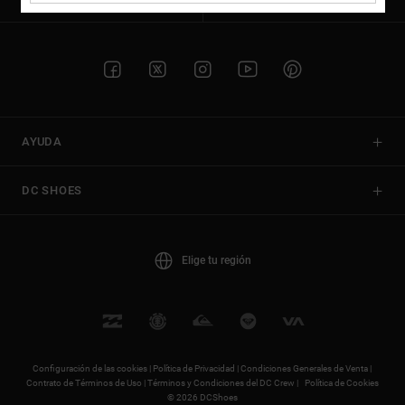
Bolsos &
respuestas a
Mochilas
las
preguntas
más
Carteras
frecuentes y
accede a
nuestro
formulario
AYUDA
de contacto.
Consultar
DC SHOES
las FAQ
Elige tu región
Configuración de las cookies |
Política de Privacidad |
Condiciones Generales de Venta |
Contrato de Términos de Uso |
Términos y Condiciones del DC Crew |
Política de Cookies
© 2026 DCShoes