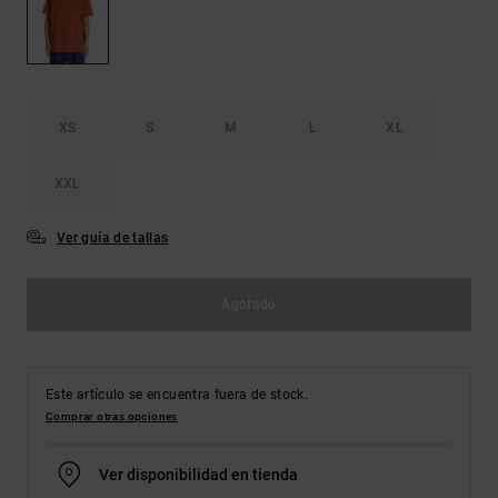
Bolsos &
respuestas a
Mochilas
las
preguntas
más
Carteras
frecuentes y
accede a
XS
S
M
L
XL
nuestro
formulario
de contacto.
XXL
Consultar
las FAQ
Ver guía de tallas
Agotado
Este artículo se encuentra fuera de stock.
Comprar otras opciones
Ver disponibilidad en tienda