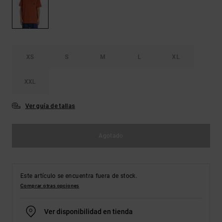
Bolsos &
respuestas a
Mochilas
las
preguntas
más
Carteras
frecuentes y
accede a
XS
S
M
L
XL
nuestro
formulario
de contacto.
XXL
Consultar
las FAQ
Ver guía de tallas
Agotado
Este artículo se encuentra fuera de stock.
Comprar otras opciones
Ver disponibilidad en tienda