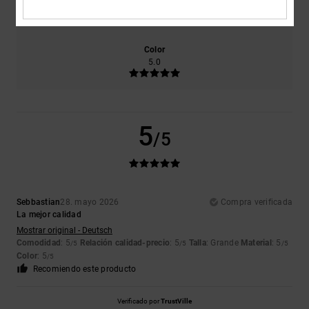
5.0
Demasiado pequeño
Demasiado grande
Color
5.0
5
/5
Sebbastian
28. mayo 2026
Compra verificada
La mejor calidad
Mostrar original - Deutsch
Comodidad
: 5
Relación calidad-precio
: 5
Talla
: Grande
Material
: 5
/5
/5
/5
Color
: 5
/5
Recomiendo este producto
Verificado por
TrustVille