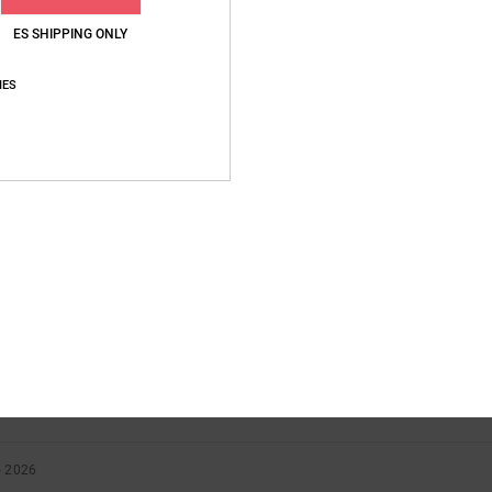
ES SHIPPING ONLY
IES
Puntuación media
5.0
/5
basado en
1 reseñas verificadas
desde mayo 2026
El 100% de nuestros clientes recomiendan este producto
lación calidad-precio
Talla
Material
5.0
5.0
Demasiado pequeño
Demasiado grande
o 2026