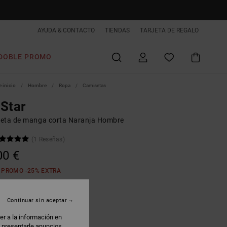
AYUDA & CONTACTO
TIENDAS
TARJETA DE REGALO
DOBLE PROMO
 inicio
Hombre
Ropa
Camisetas
Star
eta de manga corta Naranja Hombre
(1 Reseñas)
00 €
 PROMO -25% EXTRA
Continuar sin aceptar
uburn
er a la información en
: presentarle anuncios