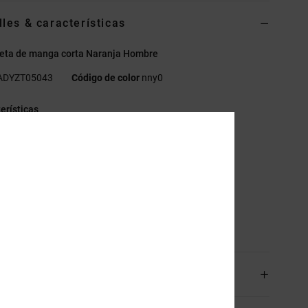
lles & características
eta de manga corta Naranja Hombre
ADYZT05043
Código de color
nny0
erísticas
ejido:
Tejido de algodón [200 g / m2]
orte:
diseño ajustado
uello:
cuello redondo
stampado en el centro del bolsillo
sición
[Tejido principal] 100% algodón
os y Devoluciones