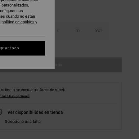
s personalizados,
onfigurar sus
kies cuando no están
a
política de cookies
y
S
M
L
XL
XXL
r guía de tallas
eptar todo
Agotado
 artículo se encuentra fuera de stock.
rar otras opciones
Ver disponibilidad en tienda
Seleccione una talla