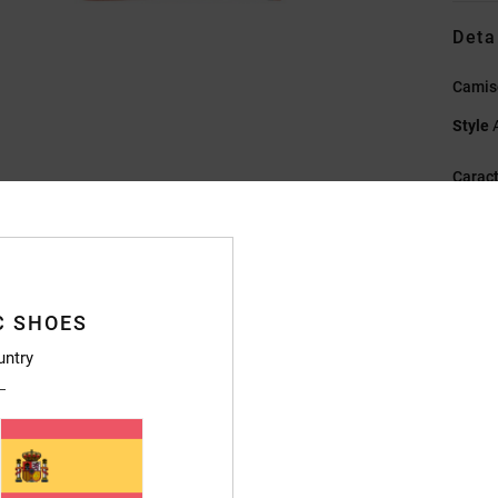
Deta
Camis
Style
Caract
T
C
C
E
C SHOES
Compo
untry
Envi