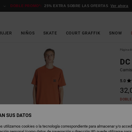
DOBLE PROMO*:
25% EXTRA SOBRE LAS OFERTAS
Ver ahora
MUJER
NIÑOS
SKATE
COURT GRAFFIK
SNOW
Página de
DC 
Camis
5.0
32,
DOBLE
AN SUS DATOS
A
Color
s utilizamos cookies o la tecnología correspondiente para almacenar y/o acced
rmación personal (como datos de navegación y dirección IP) puede utilizarse para