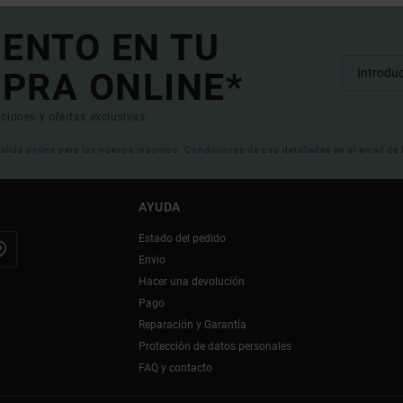
UENTO EN TU
PRA ONLINE*
ciones y ofertas exclusivas.
 valida online para los nuevos inscritos. Condiciones de uso detalladas en el email de
AYUDA
Estado del pedido
Envio
Hacer una devolución
Pago
Reparación y Garantía
Protección de datos personales
FAQ y contacto