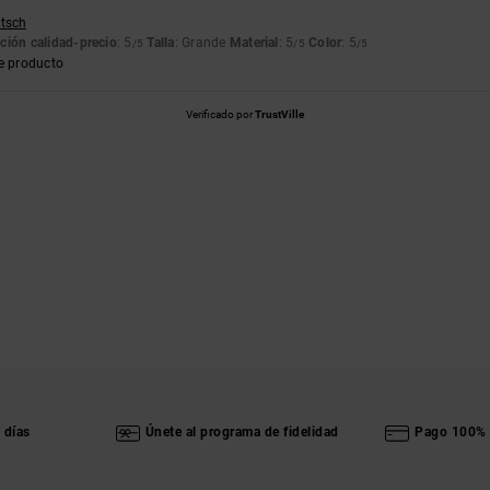
utsch
ción calidad-precio
: 5
Talla
: Grande
Material
: 5
Color
: 5
/5
/5
/5
e producto
Verificado por
TrustVille
 días
Únete al programa de fidelidad
Pago 100% 