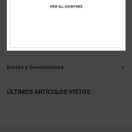
Mangas:
manga corta
VIEW ALL COUNTRIES
Marca:
estampado en el pecho
Etiqueta serigrafiada en la parte posterior del cuello
Etiqueta vertical de clip en el bajo
Composición
[Tejido principal] 75% algodón, 25% algodón
reciclado
Envios y Devoluciones
ÚLTIMOS ARTÍCULOS VISTOS