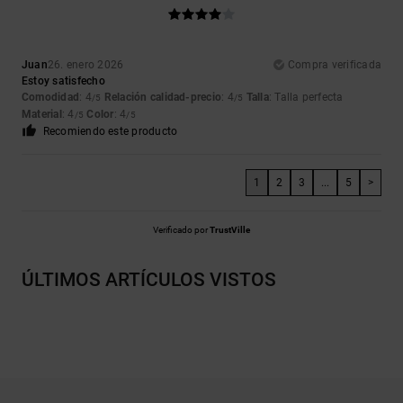
Juan
26. enero 2026
Compra verificada
Estoy satisfecho
Comodidad
: 4
Relación calidad-precio
: 4
Talla
: Talla perfecta
/5
/5
Material
: 4
Color
: 4
/5
/5
Recomiendo este producto
1
2
3
...
5
>
Verificado por
TrustVille
ÚLTIMOS ARTÍCULOS VISTOS