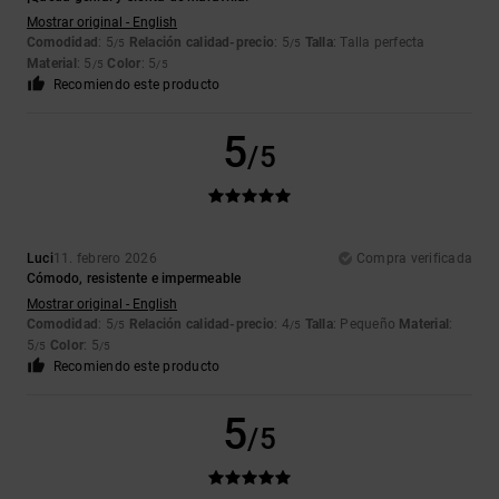
Mostrar original - English
Comodidad
: 5
Relación calidad-precio
: 5
Talla
: Talla perfecta
/5
/5
Material
: 5
Color
: 5
/5
/5
Recomiendo este producto
5
/5
Luci
11. febrero 2026
Compra verificada
Cómodo, resistente e impermeable
Mostrar original - English
Comodidad
: 5
Relación calidad-precio
: 4
Talla
: Pequeño
Material
:
/5
/5
5
Color
: 5
/5
/5
Recomiendo este producto
5
/5