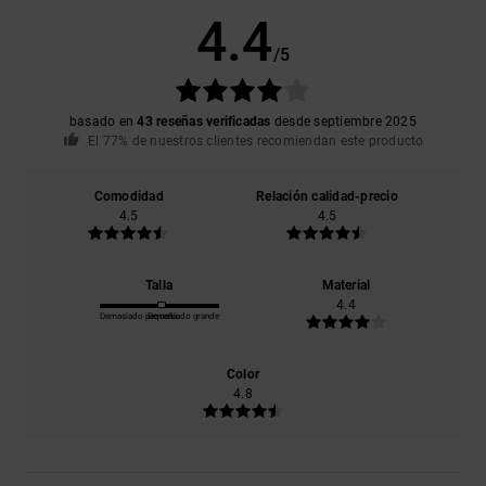
4.4
/5
basado en
43 reseñas verificadas
desde septiembre 2025
El 77% de nuestros clientes recomiendan este producto
Comodidad
Relación calidad-precio
4.5
4.5
Talla
Material
4.4
Demasiado pequeño
Demasiado grande
Color
4.8