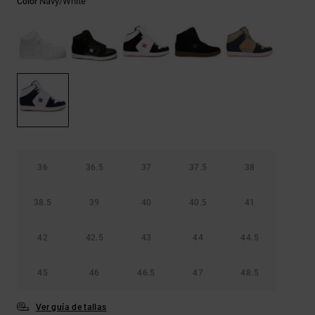
Navy/white
Color
Bolsos &
respuestas a
Mochilas
las
preguntas
más
Carteras
frecuentes y
accede a
nuestro
formulario
de contacto.
Consultar
las FAQ
36
36.5
37
37.5
38
38.5
39
40
40.5
41
42
42.5
43
44
44.5
45
46
46.5
47
48.5
Ver guía de tallas