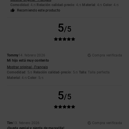
Comodidad
: 4
Relación calidad-precio
: 4
Material
: 4
Color
: 4
/5
/5
/5
/5
Recomiendo este producto
5
/5
Tommy
14. febrero 2026
Compra verificada
Mi hijo está muy contento
Mostrar original - Français
Comodidad
: 5
Relación calidad-precio
: 5
Talla
: Talla perfecta
/5
/5
Material
: 4
Color
: 5
/5
/5
5
/5
Tim
13. febrero 2026
Compra verificada
¡Queda genial y sienta de maravilla!