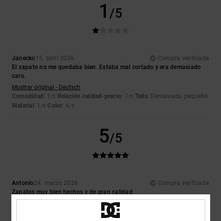
1
/5
Janecko
15. abril 2026
Compra verificada
El zapato no me quedaba bien. Estaba mal cortado y era demasiado
caro.
Mostrar original - Deutsch
Comodidad
: 1
Relación calidad-precio
: 1
Talla
: Demasiado pequeño
/5
/5
Material
: 1
Color
: 4
/5
/5
5
/5
Antonio
24. marzo 2026
Compra verificada
Zapatos muy bien hechos y de gran calidad
Mostrar original - Italiano
Comodidad
: 5
Relación calidad-precio
: 4
Talla
: Talla perfecta
/5
/5