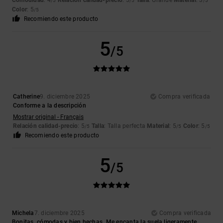
Comodidad
: 4
Relación calidad-precio
: 5
Talla
: Grande
Material
: 3
/5
/5
/5
Color
: 5
/5
Recomiendo este producto
5
/5
Catherine
9. diciembre 2025
Compra verificada
Conforme a la descripción
Mostrar original - Français
Relación calidad-precio
: 5
Talla
: Talla perfecta
Material
: 5
Color
: 5
/5
/5
/5
Recomiendo este producto
5
/5
Michela
7. diciembre 2025
Compra verificada
Bonitas, cómodas y bien hechas. Me encanta la suela ligeramente