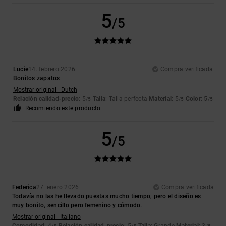
5
/5
Lucie
14. febrero 2026
Compra verificada
Bonitos zapatos
Mostrar original - Dutch
Relación calidad-precio
: 5
Talla
: Talla perfecta
Material
: 5
Color
: 5
/5
/5
/5
Recomiendo este producto
5
/5
Federica
27. enero 2026
Compra verificada
Todavía no las he llevado puestas mucho tiempo, pero el diseño es
muy bonito, sencillo pero femenino y cómodo.
Mostrar original - Italiano