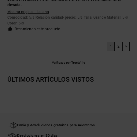
elevada.
Mostrar original - Italiano
Comodidad
: 5
Relación calidad-precio
: 5
Talla
: Grande
Material
: 5
/5
/5
/5
Color
: 5
/5
Recomiendo este producto
1
2
>
Verificado por
TrustVille
ÚLTIMOS ARTÍCULOS VISTOS
Envío y devoluciones gratuitos para miembros
Devoluciones en 30 días