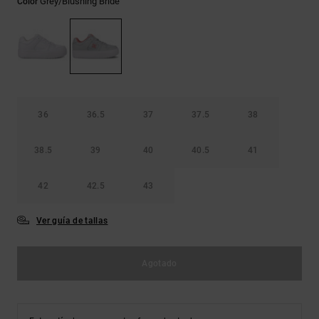
Grey/blushing Bride
Color
Bolsos &
respuestas a
Mochilas
las
preguntas
más
Carteras
frecuentes y
accede a
nuestro
formulario
de contacto.
36
36.5
37
37.5
38
Consultar
38.5
39
40
40.5
41
las FAQ
42
42.5
43
Ver guía de tallas
Agotado