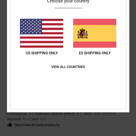
Choose your country
Kalina
28. marzo 2026
Compra verificada
Las tallas son un poco raras; si te gusta este modelo en concreto,
deberías pedir una talla más. Tengo seis pares de DC en casa y nunca
había tenido problemas con la talla, hasta que pedí estos. Ahora ni
siquiera puedo devolverlos, porque tiré la caja.
Mostrar original - English
Comodidad
: 1
Relación calidad-precio
: 3
Talla
: Demasiado pequeño
/5
/5
Material
: 3
Color
: 5
/5
/5
US SHIPPING ONLY
ES SHIPPING ONLY
4
VIEW ALL COUNTRIES
/5
Mireia
5. marzo 2026
Compra verificada
Por que uso plantillas y necesito adaptarlas al zapato y al hacerlo me
aprieta algo más el empeine. Por lo demás son perfectas
Comodidad
: 4
Relación calidad-precio
: 4
Talla
: Talla perfecta
/5
/5
Material
: 4
Color
: 5
/5
/5
Recomiendo este producto