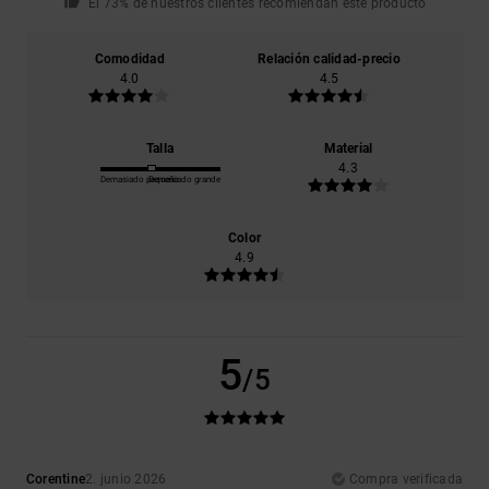
El 73% de nuestros clientes recomiendan este producto
Comodidad
Relación calidad-precio
4.0
4.5
Talla
Material
4.3
Demasiado pequeño
Demasiado grande
Color
4.9
5
/5
Corentine
2. junio 2026
Compra verificada