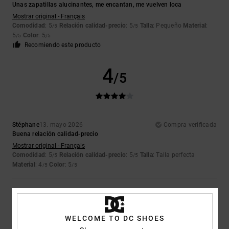
Unas zapatillas alucinantes, me encantan, me vuelven loca
Mostrar original - Français
Comodidad
: 5
Relación calidad-precio
: 5
Talla
: Pequeño
Material
:
/5
/5
5
Color
: 5
/5
/5
Recomiendo este producto
4
/5
Stéphane
13. mayo 2026
Compra verificada
Buena relación calidad-precio
Mostrar original - Français
Comodidad
: 5
Relación calidad-precio
: 5
Talla
: Talla perfecta
/5
/5
Material
: 4
Color
: 5
/5
/5
1
/5
WELCOME TO DC SHOES