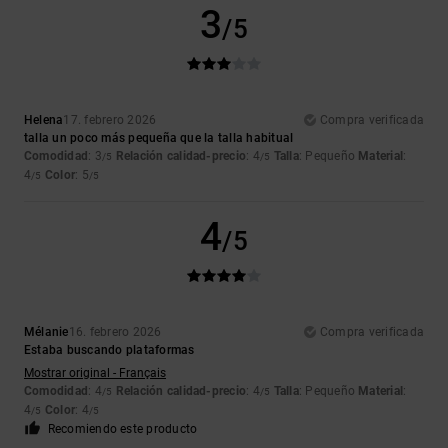
3
/5
Helena
17. febrero 2026
Compra verificada
talla un poco más pequeña que la talla habitual
Comodidad
: 3
Relación calidad-precio
: 4
Talla
: Pequeño
Material
:
/5
/5
4
Color
: 5
/5
/5
4
/5
Mélanie
16. febrero 2026
Compra verificada
Estaba buscando plataformas
Mostrar original - Français
Comodidad
: 4
Relación calidad-precio
: 4
Talla
: Pequeño
Material
:
/5
/5
4
Color
: 4
/5
/5
Recomiendo este producto