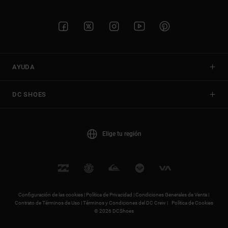
AYUDA
DC SHOES
Elige tu región
Configuración de las cookies |
Política de Privacidad |
Condiciones Generales de Venta |
Contrato de Términos de Uso |
Términos y Condiciones del DC Crew |
Política de Cookies
© 2026 DCShoes