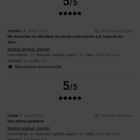
5
/5
Jocelyn
24. mayo 2026
Compra verificada
Me encantan los Manteca; he tenido varios pares a lo largo de los
años.
Mostrar original - English
Comodidad
: 5
Relación calidad-precio
: 5
Talla
: Talla perfecta
/5
/5
Material
: 5
Color
: 5
/5
/5
Recomiendo este producto
5
/5
Lizzie
23. mayo 2026
Compra verificada
Una marca excelente
Mostrar original - English
Comodidad
: 5
Relación calidad-precio
: 5
Talla
: Talla perfecta
/5
/5
Material
: 4
Color
: 5