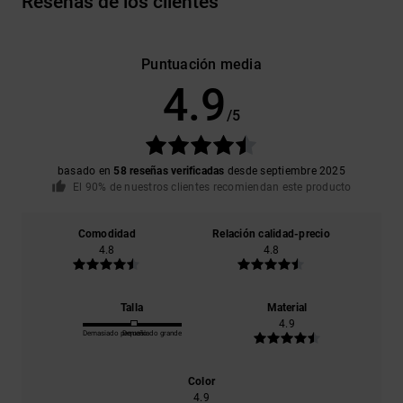
Reseñas de los clientes
Puntuación media
4.9
/5
basado en
58 reseñas verificadas
desde septiembre 2025
El 90% de nuestros clientes recomiendan este producto
Comodidad
Relación calidad-precio
4.8
4.8
Talla
Material
4.9
Demasiado pequeño
Demasiado grande
Color
4.9