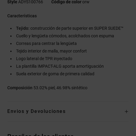
Style
ADYS100766
Código de color
orw
Características
Tejido:
construcción de parte superior en SUPER SUEDE™
Cuello y lengüeta cómodos, acolchados con espuma
Correas para centrar la lengüeta
Tejido interior de malla, mayor confort
Logo lateral de TPR inyectado
La plantilla IMPACT-ALG aporta amortiguación
Suela exterior de goma de primera calidad
Composición
53.02% piel, 46.98% sintético
Envios y Devoluciones