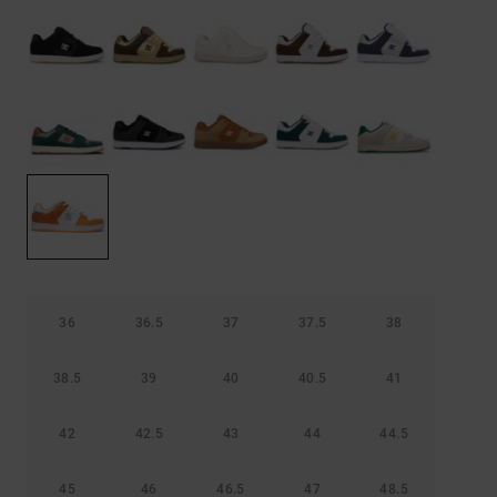
Bolsos &
respuestas a
Mochilas
las
preguntas
más
Carteras
frecuentes y
accede a
nuestro
formulario
de contacto.
Consultar
las FAQ
36
36.5
37
37.5
38
38.5
39
40
40.5
41
42
42.5
43
44
44.5
45
46
46.5
47
48.5