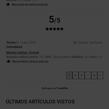
/5
/5
Recomiendo este producto
5
/5
Tonino
22. mayo 2026
Compra verificada
Comodidad
Mostrar original - English
Relación calidad-precio
: 5
Talla
: Talla perfecta
Material
: 5
Color
: 5
/5
/5
/5
Recomiendo este producto
1
2
3
...
6
>
Verificado por
TrustVille
ÚLTIMOS ARTÍCULOS VISTOS