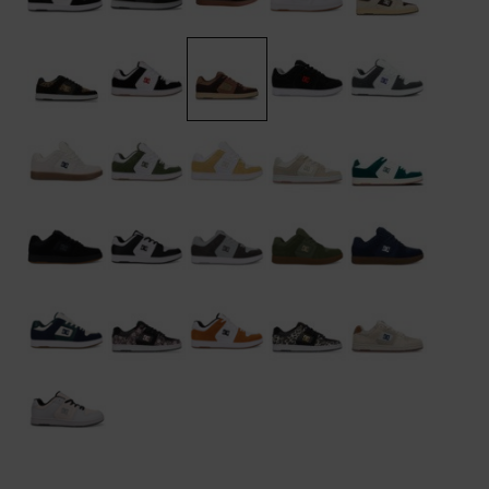
Bolsos &
respuestas a
Mochilas
las
preguntas
más
Carteras
frecuentes y
accede a
nuestro
formulario
de contacto.
Consultar
las FAQ