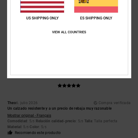
US SHIPPING ONLY
ES SHIPPING ONLY
Encarnacion
6. julio 2026
Compra verificada
Un diseño muy bonito
VIEW ALL COUNTRIES
Mostrar original - Français
Comodidad
: 4
Relación calidad-precio
: 5
Talla
: Talla perfecta
/5
/5
Material
: 4
Color
: 5
/5
/5
Recomiendo este producto
5
/5
Theo
6. julio 2026
Compra verificada
Un calzado resistente y a un precio de rebaja muy razonable
Mostrar original - Français
Comodidad
: 5
Relación calidad-precio
: 5
Talla
: Talla perfecta
/5
/5
Material
: 5
Color
: 5
/5
/5
Recomiendo este producto