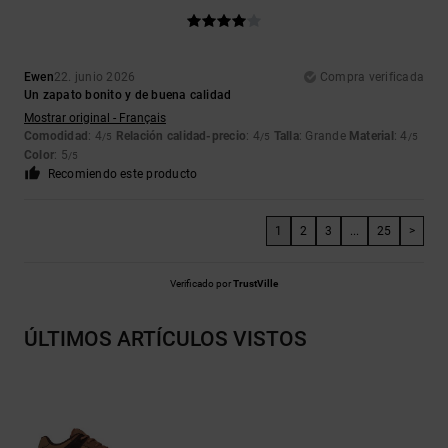
Ewen
22. junio 2026
Compra verificada
Un zapato bonito y de buena calidad
Mostrar original - Français
Comodidad
: 4
Relación calidad-precio
: 4
Talla
: Grande
Material
: 4
/5
/5
/5
Color
: 5
/5
Recomiendo este producto
1
2
3
...
25
>
Verificado por
TrustVille
ÚLTIMOS ARTÍCULOS VISTOS