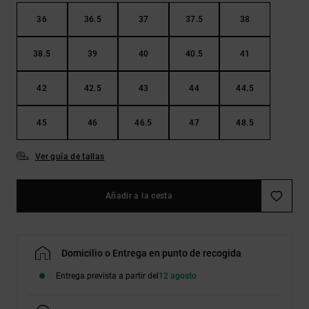
36
36.5
37
37.5
38
38.5
39
40
40.5
41
42
42.5
43
44
44.5
45
46
46.5
47
48.5
Ver guía de tallas
Añadir a la cesta
Domicilio o Entrega en punto de recogida
Entrega prevista a partir del
12 agosto