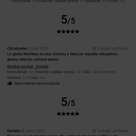
Comodidad
: 5
Relación calidad-precio
: 5
Material
: 4
Color
: 5
/5
/5
/5
/5
5
/5
Christopher
4. julio 2026
Compra verificada
La gama Manteca es muy cómoda y tiene un aspecto estupendo.
Buena relación calidad-precio.
Mostrar original - English
Comodidad
: 5
Relación calidad-precio
: 5
Talla
: Talla perfecta
/5
/5
Material
: 5
Color
: 4
/5
/5
Recomiendo este producto
5
/5
Daniela
28. junio 2026
Compra verificada