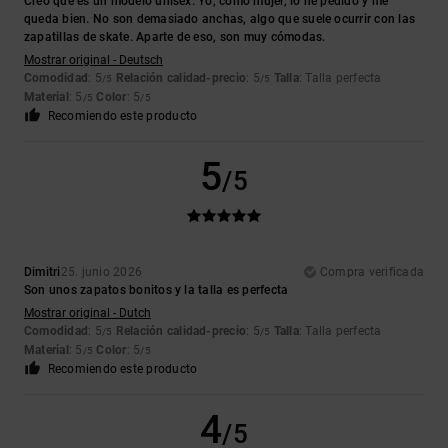
Creo que es un modelo unisex. Yo, como mujer, lo he pedido y me
queda bien. No son demasiado anchas, algo que suele ocurrir con las
zapatillas de skate. Aparte de eso, son muy cómodas.
Mostrar original - Deutsch
Comodidad
: 5
Relación calidad-precio
: 5
Talla
: Talla perfecta
/5
/5
Material
: 5
Color
: 5
/5
/5
Recomiendo este producto
5
/5
Dimitri
25. junio 2026
Compra verificada
Son unos zapatos bonitos y la talla es perfecta
Mostrar original - Dutch
Comodidad
: 5
Relación calidad-precio
: 5
Talla
: Talla perfecta
/5
/5
Material
: 5
Color
: 5
/5
/5
Recomiendo este producto
4
/5