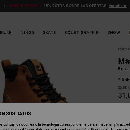
DOBLE PROMO*:
25% EXTRA SOBRE LAS OFERTAS
Ver ahora
MUJER
NIÑOS
SKATE
COURT GRAFFIK
SNOW
Página de
Ma
Botas
4.6
85,00 
31,
OFERT
DOBLE
AN SUS DATOS
s utilizamos cookies o la tecnología correspondiente para almacenar y/o acced
W
Color
rmación personal (como datos de navegación y dirección IP) puede utilizarse para