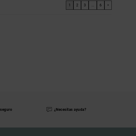
1
2
3
...
6
>
seguro
¿Necesitas ayuda?