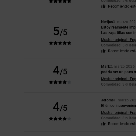
Comodidad
: 5
Rela
/5
Recomiendo est
Nerijus
3. marzo 20
5
Estoy realmente impr
/5
Las zapatillas son in
Mostrar original - Eng
Comodidad
: 5
Rela
/5
Recomiendo est
4
Mark
2. marzo 2026
/5
podría ser un poco 
Mostrar original - Eng
Comodidad
: 3
Rela
/5
Jerome
1. marzo 20
4
/5
El único inconvenien
Mostrar original - Fr
Comodidad
: 3
Rela
/5
Recomiendo est