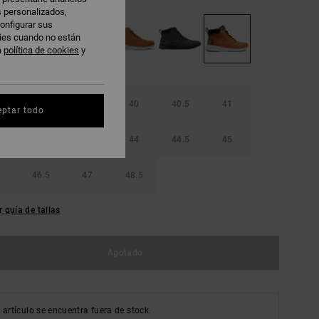
s personalizados,
onfigurar sus
kies cuando no están
a
política de cookies
y
38.5
39
40
40.5
41
eptar todo
42.5
43
44
44.5
45
46.5
47
48.5
r guía de tallas
Agotado
 artículo se encuentra fuera de stock.