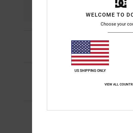
Comodidad
Re
4.4
WELCOME TO D
Choose your co
4
/5
Antony
19. mayo 20
Hay que darle un po
Mostrar original - Eng
Donovan
6. abril 20
US SHIPPING ONLY
5
/5
Buena resistencia al 
Mostrar original - Du
VIEW ALL COUNTR
Comodidad
: 5
Rela
/5
Recomiendo est
Donovan
6. abril 20
5
/5
Buena resistencia al 
Mostrar original - Du
Comodidad
: 5
Rela
/5
Recomiendo est