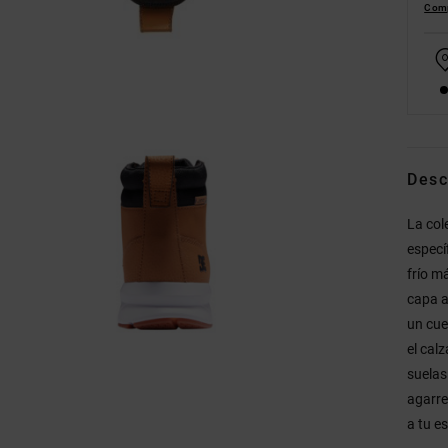
Comp
Desc
La col
especí
frío m
capa ai
un cue
el cal
suelas
agarre
a tu es