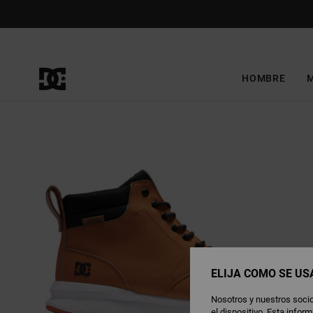
Pasar
a
la
información
del
producto
HOMBRE
ELIJA CÓMO SE US
Nosotros y nuestros socio
el dispositivo. Esta info