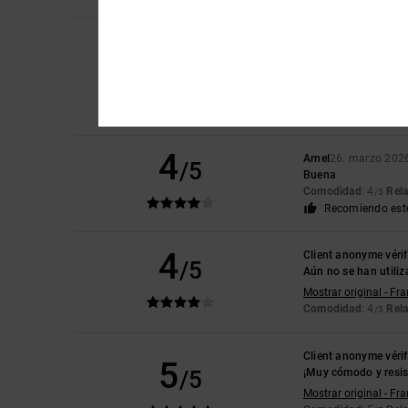
Qhinga
26. marzo 2
5
/5
Es una bota excelen
Mostrar original - Eng
Comodidad
: 4
Rela
/5
Recomiendo est
4
Arnel
26. marzo 202
/5
Buena
Comodidad
: 4
Rela
/5
Recomiendo est
4
Client anonyme vérif
/5
Aún no se han utili
Mostrar original - Fr
Comodidad
: 4
Rela
/5
Client anonyme vérif
5
/5
¡Muy cómodo y resis
Mostrar original - Fr