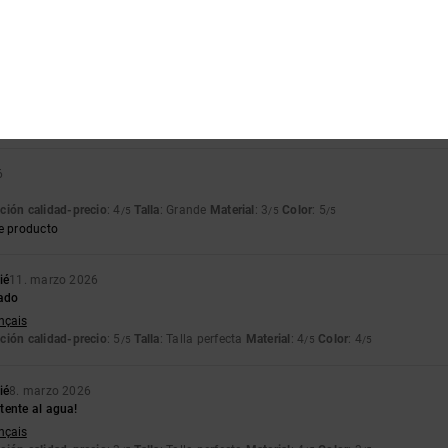
026
te
lish
ción calidad-precio
: 5
Talla
: Talla perfecta
Material
: 5
Color
: 5
/5
/5
/5
e producto
6
ción calidad-precio
: 4
Talla
: Grande
Material
: 3
Color
: 5
/5
/5
/5
e producto
ié
11. marzo 2026
zado
ançais
ción calidad-precio
: 5
Talla
: Talla perfecta
Material
: 4
Color
: 4
/5
/5
/5
ié
8. marzo 2026
tente al agua!
ançais