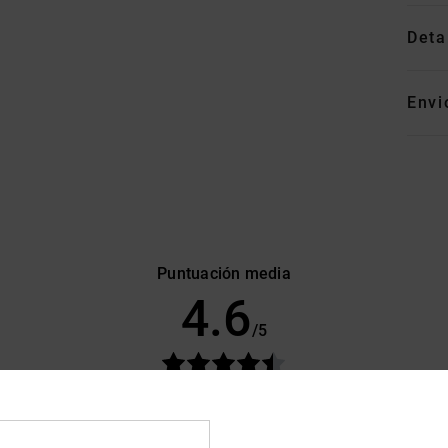
Deta
Envi
Puntuación media
4.6
/5
basado en
58 reseñas verificadas
desde septiembre 2025
El 78% de nuestros clientes recomiendan este producto