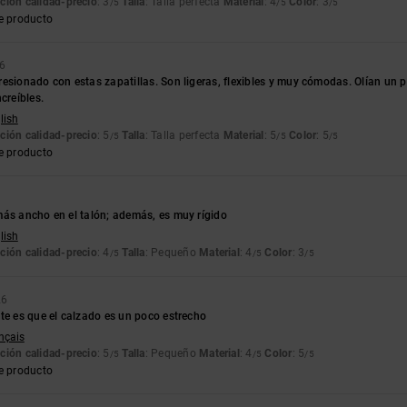
ción calidad-precio
: 3
Talla
: Talla perfecta
Material
: 4
Color
: 3
/5
/5
/5
e producto
26
esionado con estas zapatillas. Son ligeras, flexibles y muy cómodas. Olían un po
creíbles.
lish
ción calidad-precio
: 5
Talla
: Talla perfecta
Material
: 5
Color
: 5
/5
/5
/5
e producto
más ancho en el talón; además, es muy rígido
lish
ción calidad-precio
: 4
Talla
: Pequeño
Material
: 4
Color
: 3
/5
/5
/5
26
te es que el calzado es un poco estrecho
ançais
ción calidad-precio
: 5
Talla
: Pequeño
Material
: 4
Color
: 5
/5
/5
/5
e producto