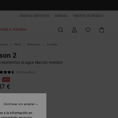
AYUDA & CONTACTO
TIENDAS
TARJETA DE REGALO
DOBLE PROMO
 inicio
Skate
Skate Shop
Zapatillas
son 2
 resistentes al agua Marrón Hombre
(58 Reseñas)
€
63%
87 €
AS
 PROMO -25% EXTRA
Continuar sin aceptar
er a la información en
heat/black
: presentarle anuncios