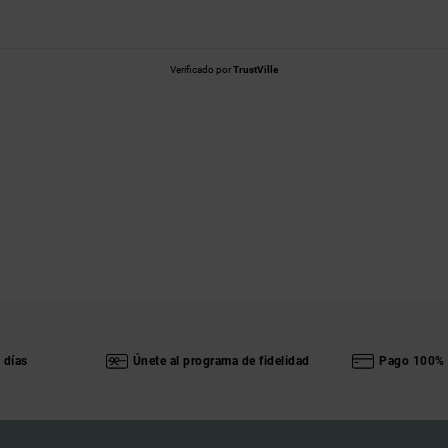
Verificado por
TrustVille
 días
Únete al programa de fidelidad
Pago 100% 