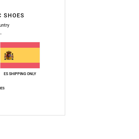
lación calidad-precio
Talla
Material
4.4
4.5
Demasiado pequeño
Demasiado grande
C SHOES
untry
26
co de uso
lish
26
ES SHIPPING ONLY
agua, tal y como se indica; buena forma y plantilla. Se ajusta bien al pie.
tch
IES
ción calidad-precio
: 5
Talla
: Talla perfecta
Material
: 5
Color
: 5
/5
/5
/5
e producto
26
agua, tal y como se indica; buena forma y plantilla. Se ajusta bien al pie.
tch
ción calidad-precio
: 5
Talla
: Talla perfecta
Material
: 5
Color
: 5
/5
/5
/5
e producto