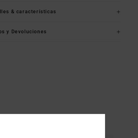
lles & características
os y Devoluciones