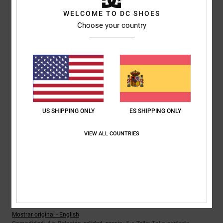
5
/5
WELCOME TO DC SHOES
Choose your country
Donovan
6. abril 2026
Compra verificada
Buena resistencia al agua, tal y como se indica; buena forma y
plantilla. Se ajusta bien al pie.
Mostrar original - Dutch
Comodidad
: 5
Relación calidad-precio
: 5
Talla
: Talla perfecta
/5
/5
Material
: 5
Color
: 5
/5
/5
US SHIPPING ONLY
ES SHIPPING ONLY
Recomiendo este producto
VIEW ALL COUNTRIES
5
/5
Qhinga
26. marzo 2026
Compra verificada
Es una bota excelente
Mostrar original - English