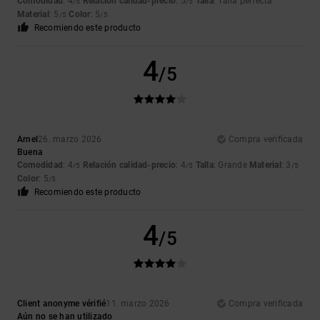
Comodidad
: 4
Relación calidad-precio
: 5
Talla
: Talla perfecta
/5
/5
Material
: 5
Color
: 5
/5
/5
Recomiendo este producto
4
/5
Arnel
26. marzo 2026
Compra verificada
Buena
Comodidad
: 4
Relación calidad-precio
: 4
Talla
: Grande
Material
: 3
/5
/5
/5
Color
: 5
/5
Recomiendo este producto
4
/5
Client anonyme vérifié
11. marzo 2026
Compra verificada
Aún no se han utilizado