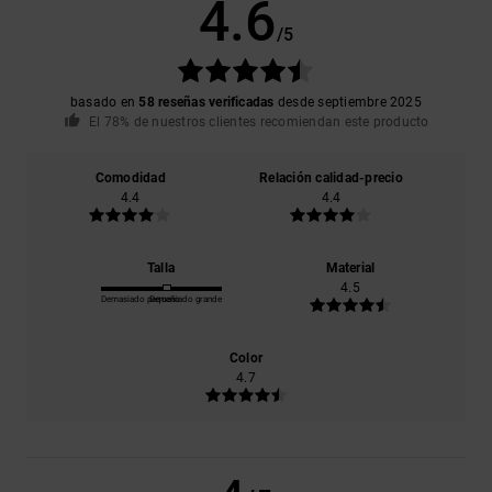
4.6
/5
basado en
58 reseñas verificadas
desde septiembre 2025
El 78% de nuestros clientes recomiendan este producto
Comodidad
Relación calidad-precio
4.4
4.4
Talla
Material
4.5
Demasiado pequeño
Demasiado grande
Color
4.7