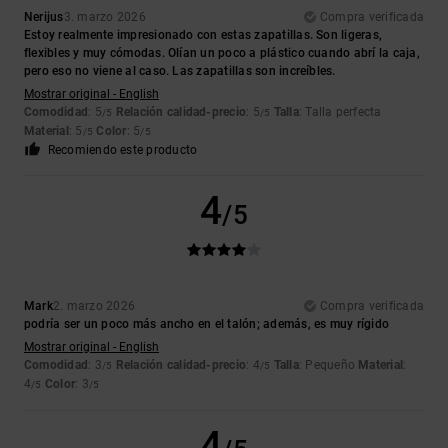
Nerijus
3. marzo 2026
Compra verificada
Estoy realmente impresionado con estas zapatillas. Son ligeras,
flexibles y muy cómodas. Olían un poco a plástico cuando abrí la caja,
pero eso no viene al caso. Las zapatillas son increíbles.
Mostrar original - English
Comodidad
: 5
Relación calidad-precio
: 5
Talla
: Talla perfecta
/5
/5
Material
: 5
Color
: 5
/5
/5
Recomiendo este producto
4
/5
Mark
2. marzo 2026
Compra verificada
podría ser un poco más ancho en el talón; además, es muy rígido
Mostrar original - English
Comodidad
: 3
Relación calidad-precio
: 4
Talla
: Pequeño
Material
:
/5
/5
4
Color
: 3
/5
/5
4