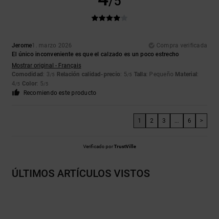
/5
Jerome
1. marzo 2026
Compra verificada
El único inconveniente es que el calzado es un poco estrecho
Mostrar original - Français
Comodidad
: 3
Relación calidad-precio
: 5
Talla
: Pequeño
Material
:
/5
/5
4
Color
: 5
/5
/5
Recomiendo este producto
1
2
3
...
6
>
Verificado por
TrustVille
ÚLTIMOS ARTÍCULOS VISTOS