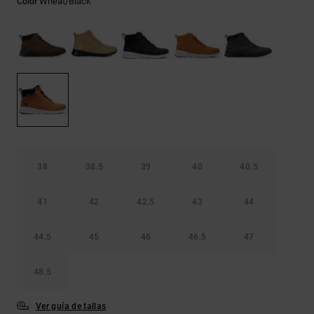
Wheat/black
Color
Bolsos &
respuestas a
Mochilas
las
preguntas
más
Carteras
frecuentes y
accede a
nuestro
formulario
de contacto.
Consultar
las FAQ
38
38.5
39
40
40.5
41
42
42.5
43
44
44.5
45
46
46.5
47
48.5
Ver guía de tallas