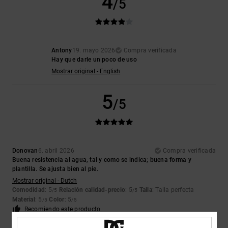
4
/5
Antony
19. mayo 2026
Compra verificada
Hay que darle un poco de uso
Mostrar original - English
5
/5
Donovan
6. abril 2026
Compra verificada
Buena resistencia al agua, tal y como se indica; buena forma y
plantilla. Se ajusta bien al pie.
Mostrar original - Dutch
Comodidad
: 5
Relación calidad-precio
: 5
Talla
: Talla perfecta
/5
/5
Material
: 5
Color
: 5
/5
/5
Recomiendo este producto