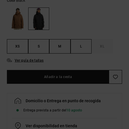
Black
Color
Bolsos &
respuestas a
Mochilas
las
preguntas
más
Carteras
frecuentes y
accede a
nuestro
formulario
de contacto.
XS
S
M
L
XL
Consultar
Ver guía de tallas
las FAQ
Añadir a la cesta
Domicilio o Entrega en punto de recogida
Entrega prevista a partir del
10 agosto
Ver disponibilidad en tienda