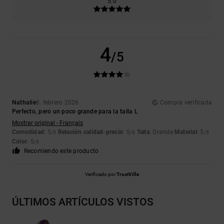
5.0
4
/5
Nathalie
8. febrero 2026
Compra verificada
Perfecto, pero un poco grande para la talla L
Mostrar original - Français
Comodidad
: 5
Relación calidad-precio
: 5
Talla
: Grande
Material
: 5
/5
/5
/5
Color
: 5
/5
Recomiendo este producto
Verificado por
TrustVille
ÚLTIMOS ARTÍCULOS VISTOS