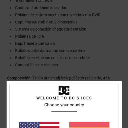
Tratamiento C0 DWR
Costuras totalmente selladas
Polaina de cintura sujeta con revestimiento DWR
Capucha ajustable en 2 direcciones
Sistema de conexión chaqueta-pantalón
Polainas de licra
Bajo trasero con caída
Bolsillos calienta-manos con cremallera
Bolsillos en el pecho con cierre de corchete
Compatible con el casco
Composición
[Tejido principal] 55% poliéster reciclado, 45%
poliéster
WELCOME TO DC SHOES
Choose your country
Envios y Devoluciones