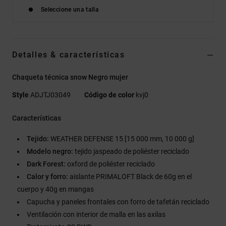
Seleccione una talla
Detalles & características
Chaqueta técnica snow Negro mujer
Style
ADJTJ03049
Código de color
kvj0
Características
Tejido:
WEATHER DEFENSE 15 [15 000 mm, 10 000 g]
Modelo negro:
tejido jaspeado de poliéster reciclado
Dark Forest:
oxford de poliéster reciclado
Calor y forro:
aislante PRIMALOFT Black de 60g en el
cuerpo y 40g en mangas
Capucha y paneles frontales con forro de tafetán reciclado
Ventilación con interior de malla en las axilas