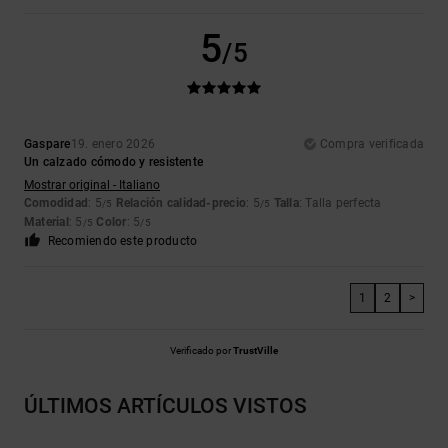
5
/5
Gaspare
19. enero 2026
Compra verificada
Un calzado cómodo y resistente
Mostrar original - Italiano
Comodidad
: 5
Relación calidad-precio
: 5
Talla
: Talla perfecta
/5
/5
Material
: 5
Color
: 5
/5
/5
Recomiendo este producto
1
2
>
Verificado por
TrustVille
ÚLTIMOS ARTÍCULOS VISTOS