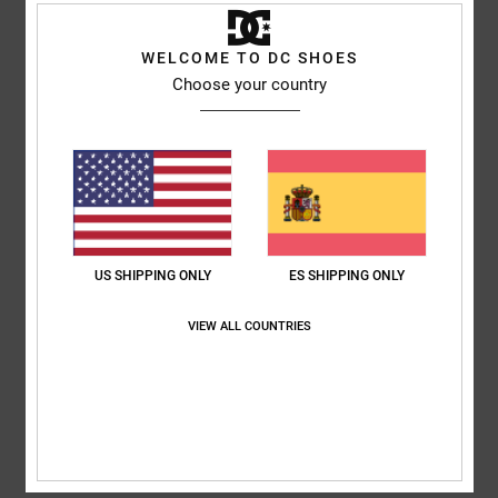
Comodidad
: 5
Relación calidad-precio
: 5
Talla
: Talla perfecta
/5
/5
Material
: 5
Color
: 5
/5
/5
Recomiendo este producto
WELCOME TO DC SHOES
Choose your country
5
/5
Lukas
30. abril 2026
Compra verificada
Perfecto
Mostrar original - Deutsch
US SHIPPING ONLY
ES SHIPPING ONLY
Comodidad
: 5
Relación calidad-precio
: 5
Talla
: Talla perfecta
/5
/5
Material
: 5
Color
: 5
/5
/5
VIEW ALL COUNTRIES
Recomiendo este producto
5
/5