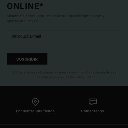
ONLINE*
Suscríbete ahora para recibir las ultimas informaciones y
ofertas exclusivas.
SUSCRIBIR
(*) Oferta valida online para los nuevos inscritos. Condiciones de uso
detalladas en el email de bienvenida
Encuentra una tienda
Contactenos