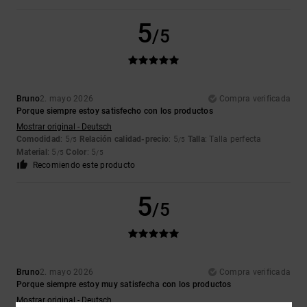
5
/5
Bruno
2. mayo 2026
Compra verificada
Porque siempre estoy satisfecho con los productos
Mostrar original - Deutsch
Comodidad
: 5
Relación calidad-precio
: 5
Talla
: Talla perfecta
/5
/5
Material
: 5
Color
: 5
/5
/5
Recomiendo este producto
5
/5
Bruno
2. mayo 2026
Compra verificada
Porque siempre estoy muy satisfecha con los productos
Mostrar original - Deutsch