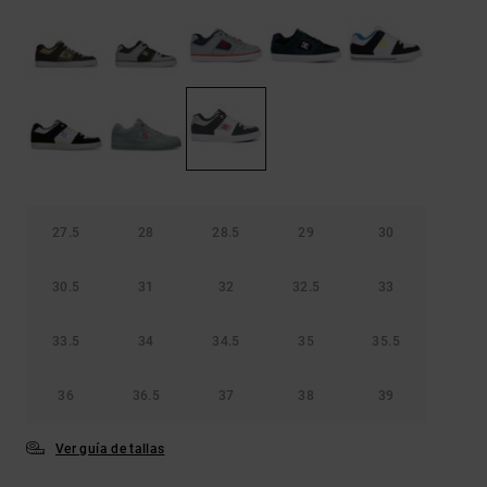
Bolsos &
respuestas a
Mochilas
las
preguntas
más
Carteras
frecuentes y
accede a
nuestro
formulario
de contacto.
Consultar
las FAQ
27.5
28
28.5
29
30
30.5
31
32
32.5
33
33.5
34
34.5
35
35.5
36
36.5
37
38
39
Ver guía de tallas