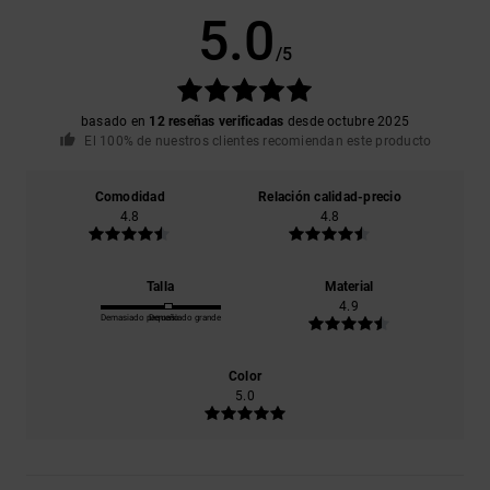
5.0
/5
basado en
12 reseñas verificadas
desde octubre 2025
El 100% de nuestros clientes recomiendan este producto
Comodidad
Relación calidad-precio
4.8
4.8
Talla
Material
4.9
Demasiado pequeño
Demasiado grande
Color
5.0