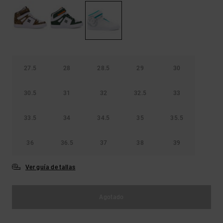
Bolsos &
respuestas a
Mochilas
las
preguntas
más
Carteras
frecuentes y
accede a
nuestro
27.5
28
28.5
29
30
formulario
de contacto.
30.5
31
32
32.5
33
Consultar
las FAQ
33.5
34
34.5
35
35.5
36
36.5
37
38
39
Ver guía de tallas
Agotado