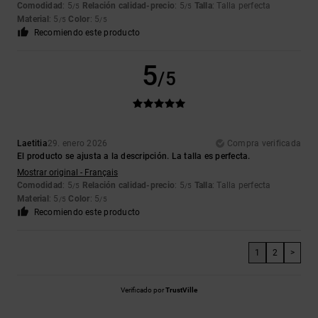
Comodidad
: 5
Relación calidad-precio
: 5
Talla
: Talla perfecta
/5
/5
Material
: 5
Color
: 5
/5
/5
Recomiendo este producto
5
/5
Laetitia
29. enero 2026
Compra verificada
El producto se ajusta a la descripción. La talla es perfecta.
Mostrar original - Français
Comodidad
: 5
Relación calidad-precio
: 5
Talla
: Talla perfecta
/5
/5
Material
: 5
Color
: 5
/5
/5
Recomiendo este producto
1
2
>
Verificado por
TrustVille