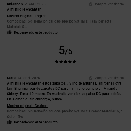
Rhiannon
12. abril 2026
Compra verificada
A mi hijo le encantan
Mostrar original - English
Comodidad
: 5
Relación calidad-precio
: 5
Talla
: Talla perfecta
/5
/5
Material
: 5
/5
Recomiendo este producto
5
/5
Markus
4. abril 2026
Compra verificada
A mi hija le encantan estos zapatos... Si no te arruinas, ahí tienes otra
fan. El primer par de zapatos DC para mi hija lo compré en Miranda,
Sídney. Tenía 10 meses. En Australia vendían zapatos DC para bebés.
En Alemania, sin embargo, nunca.
Mostrar original - Deutsch
Comodidad
: 5
Relación calidad-precio
: 5
Talla
: Grande
Material
: 5
/5
/5
/5
Color
: 5
/5
Recomiendo este producto