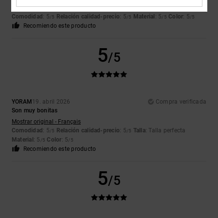
correcto.
Comodidad
: 5
Relación calidad-precio
: 5
Material
: 5
Color
: 5
/5
/5
/5
/5
Recomiendo este producto
5
/5
YORAM
19. abril 2026
Compra verificada
Son muy bonitas
Mostrar original - Français
Comodidad
: 5
Relación calidad-precio
: 5
Talla
: Talla perfecta
/5
/5
Material
: 5
Color
: 5
/5
/5
Recomiendo este producto
5
/5