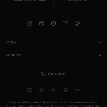
AYUDA
DC SHOES
Elige tu región
Configuración de las cookies |
Política de Privacidad |
Condiciones Generales de Venta |
Contrato de Términos de Uso |
Términos y Condiciones del DC Crew |
Política de Cookies