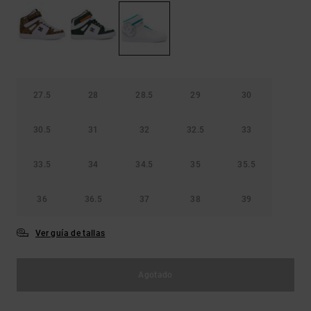
Bolsos &
respuestas a
Mochilas
las
preguntas
más
Carteras
frecuentes y
accede a
nuestro
27.5
28
28.5
29
30
formulario
de contacto.
30.5
31
32
32.5
33
Consultar
las FAQ
33.5
34
34.5
35
35.5
36
36.5
37
38
39
Ver guía de tallas
Agotado