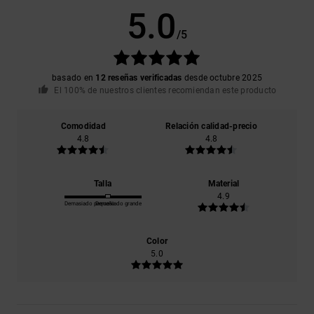
5.0
/5
basado en
12 reseñas verificadas
desde octubre 2025
El 100% de nuestros clientes recomiendan este producto
Comodidad
Relación calidad-precio
4.8
4.8
Talla
Material
4.9
Demasiado pequeño
Demasiado grande
Color
5.0