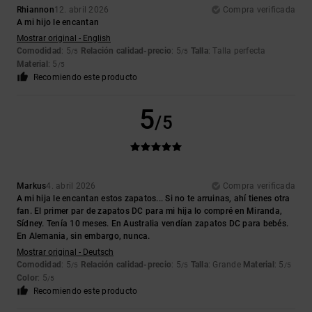
Rhiannon
12. abril 2026
Compra verificada
A mi hijo le encantan
Mostrar original - English
Comodidad
: 5
Relación calidad-precio
: 5
Talla
: Talla perfecta
/5
/5
Material
: 5
/5
Recomiendo este producto
5
/5
Markus
4. abril 2026
Compra verificada
A mi hija le encantan estos zapatos... Si no te arruinas, ahí tienes otra
fan. El primer par de zapatos DC para mi hija lo compré en Miranda,
Sídney. Tenía 10 meses. En Australia vendían zapatos DC para bebés.
En Alemania, sin embargo, nunca.
Mostrar original - Deutsch
Comodidad
: 5
Relación calidad-precio
: 5
Talla
: Grande
Material
: 5
/5
/5
/5
Color
: 5
/5
Recomiendo este producto