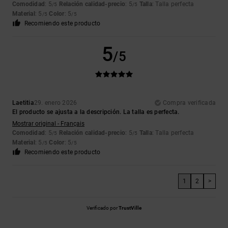
Comodidad
: 5
Relación calidad-precio
: 5
Talla
: Talla perfecta
/5
/5
Material
: 5
Color
: 5
/5
/5
Recomiendo este producto
5
/5
Laetitia
29. enero 2026
Compra verificada
El producto se ajusta a la descripción. La talla es perfecta.
Mostrar original - Français
Comodidad
: 5
Relación calidad-precio
: 5
Talla
: Talla perfecta
/5
/5
Material
: 5
Color
: 5
/5
/5
Recomiendo este producto
1
2
>
Verificado por
TrustVille