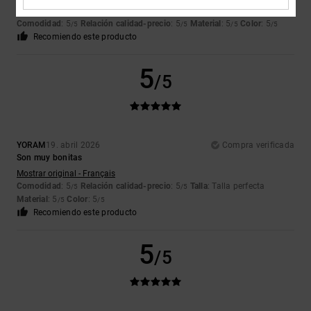
correcto.
Comodidad
: 5
Relación calidad-precio
: 5
Material
: 5
Color
: 5
/5
/5
/5
/5
Recomiendo este producto
5
/5
YORAM
19. abril 2026
Compra verificada
Son muy bonitas
Mostrar original - Français
Comodidad
: 5
Relación calidad-precio
: 5
Talla
: Talla perfecta
/5
/5
Material
: 5
Color
: 5
/5
/5
Recomiendo este producto
5
/5