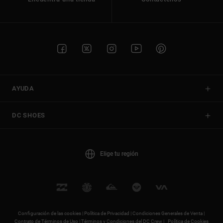
AYUDA
DC SHOES
Elige tu región
Configuración de las cookies |
Política de Privacidad |
Condiciones Generales de Venta |
Contrato de Términos de Uso |
Términos y Condiciones del DC Crew |
Política de Cookies