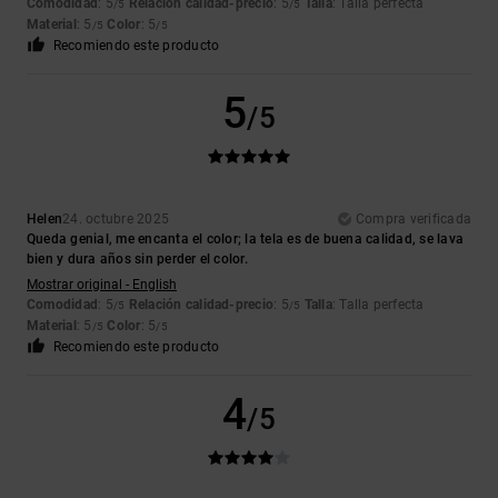
Comodidad
: 5
Relación calidad-precio
: 5
Talla
: Talla perfecta
/5
/5
Material
: 5
Color
: 5
/5
/5
Recomiendo este producto
5
/5
Helen
24. octubre 2025
Compra verificada
Queda genial, me encanta el color; la tela es de buena calidad, se lava
bien y dura años sin perder el color.
Mostrar original - English
Comodidad
: 5
Relación calidad-precio
: 5
Talla
: Talla perfecta
/5
/5
Material
: 5
Color
: 5
/5
/5
Recomiendo este producto
4
/5