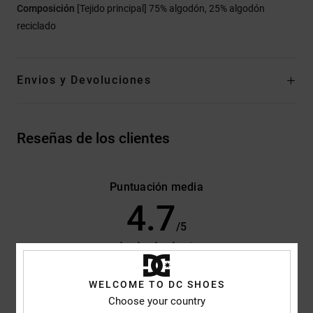
Composición
[Tejido principal] 75% algodón, 25% algodón
reciclado
Envios y Devoluciones
Reseñas de los clientes
Puntuación media
4.7
/5
basado en
3 reseñas verificadas
desde octubre 2025
El 100% de nuestros clientes recomiendan este producto
WELCOME TO DC SHOES
Choose your country