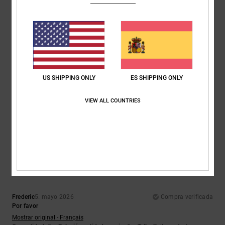
Comodidad
Relación calidad-precio
4.7
4.7
Talla
Material
4.7
Demasiado pequeño
Demasiado grande
US SHIPPING ONLY
ES SHIPPING ONLY
Color
4.7
VIEW ALL COUNTRIES
5
/5
Frederic
5. mayo 2026
Compra verificada
Por favor
Mostrar original - Français