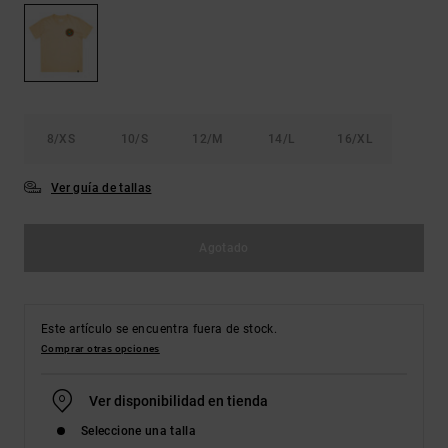
Bolsos &
respuestas a
Mochilas
las
preguntas
más
Carteras
frecuentes y
accede a
nuestro
8/XS
10/S
12/M
14/L
16/XL
formulario
de contacto.
Ver guía de tallas
Consultar
las FAQ
Agotado
Este artículo se encuentra fuera de stock.
Comprar otras opciones
Ver disponibilidad en tienda
Seleccione una talla