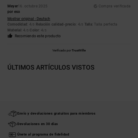
Meyer
16. octubre 2025
Compra verificada
por eso
Mostrar original - Deutsch
Comodidad
: 4
Relación calidad-precio
: 4
Talla
: Talla perfecta
/5
/5
Material
: 4
Color
: 4
/5
/5
Recomiendo este producto
Verificado por
TrustVille
ÚLTIMOS ARTÍCULOS VISTOS
Envío y devoluciones gratuitos para miembros
Devoluciones en 30 días
Únete al programa de fidelidad