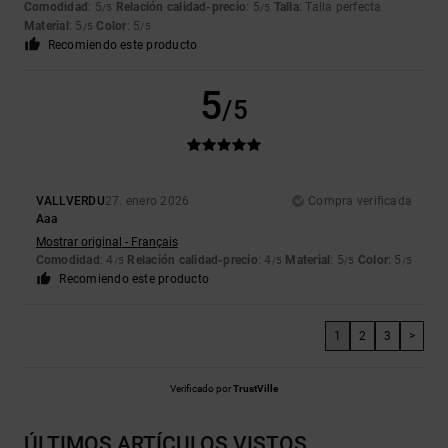
Comodidad
: 5
Relación calidad-precio
: 5
Talla
: Talla perfecta
/5
/5
Material
: 5
Color
: 5
/5
/5
Recomiendo este producto
5
/5
VALLVERDU
27. enero 2026
Compra verificada
Aaa
Mostrar original - Français
Comodidad
: 4
Relación calidad-precio
: 4
Material
: 5
Color
: 5
/5
/5
/5
/5
Recomiendo este producto
1
2
3
>
Verificado por
TrustVille
ÚLTIMOS ARTÍCULOS VISTOS