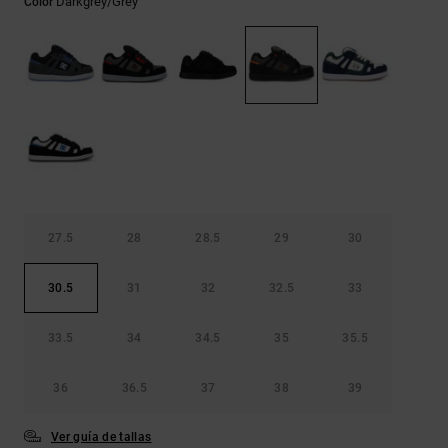
Darkgrey/grey
Color
Bolsos &
respuestas a
Mochilas
las
preguntas
más
Carteras
frecuentes y
accede a
nuestro
formulario
de contacto.
Consultar
las FAQ
27.5
28
28.5
29
30
30.5
31
32
32.5
33
33.5
34
34.5
35
35.5
36
36.5
37
38
39
Ver guía de tallas