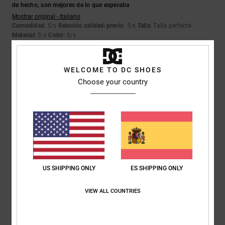
de hecho, son mejores de lo que esperaba
Mostrar original - Italiano
Comodidad
: 5
Relación calidad-precio
: 5
Talla
: Talla perfecta
/5
/5
Material
: 5
Color
: 5
/5
/5
Recomiendo este producto
4
WELCOME TO DC SHOES
/5
Choose your country
SAMUEL
26. febrero 2026
Compra verificada
Unos zapatos infantiles resistentes y de buena calidad
Mostrar original - English
Comodidad
: 5
Relación calidad-precio
: 5
Talla
: Grande
Material
: 5
/5
/5
/5
Color
: 4
/5
US SHIPPING ONLY
ES SHIPPING ONLY
Recomiendo este producto
VIEW ALL COUNTRIES
3
/5