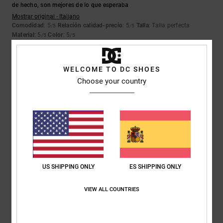
de hecho, son mejores de lo que esperaba
Mostrar original - Italiano
Comodidad
: 5
Relación calidad-precio
: 5
Talla
: Talla perfecta
/5
/5
Material
: 5
Color
: 5
/5
/5
Recomiendo este producto
4
WELCOME TO DC SHOES
/5
Choose your country
SAMUEL
26. febrero 2026
Compra verificada
Unos zapatos infantiles resistentes y de buena calidad
Mostrar original - English
Comodidad
: 5
Relación calidad-precio
: 5
Talla
: Grande
Material
: 5
/5
/5
/5
Color
: 4
/5
US SHIPPING ONLY
ES SHIPPING ONLY
Recomiendo este producto
VIEW ALL COUNTRIES
3
/5