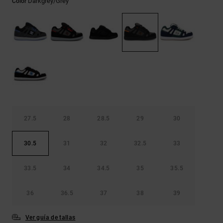
Darkgrey/grey
Color
Bolsos &
respuestas a
Mochilas
las
preguntas
más
Carteras
frecuentes y
accede a
nuestro
formulario
de contacto.
Consultar
las FAQ
27.5
28
28.5
29
30
30.5
31
32
32.5
33
33.5
34
34.5
35
35.5
36
36.5
37
38
39
Ver guía de tallas