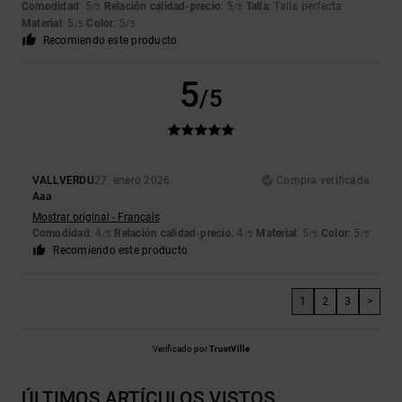
Comodidad
: 5
Relación calidad-precio
: 5
Talla
: Talla perfecta
/5
/5
Material
: 5
Color
: 5
/5
/5
Recomiendo este producto
5
/5
VALLVERDU
27. enero 2026
Compra verificada
Aaa
Mostrar original - Français
Comodidad
: 4
Relación calidad-precio
: 4
Material
: 5
Color
: 5
/5
/5
/5
/5
Recomiendo este producto
1
2
3
>
Verificado por
TrustVille
ÚLTIMOS ARTÍCULOS VISTOS