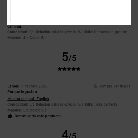
Ester
18. febrero 2026
Compra verificada
Es precioso y con mucha onda pero no se adapta bien a mi manera de
caminar.
Comodidad
: 3
Relación calidad-precio
: 5
Talla
: Demasiado grande
/5
/5
Material
: 4
Color
: 5
/5
/5
5
/5
James
17. febrero 2026
Compra verificada
Porque le gustan
Mostrar original - English
Comodidad
: 5
Relación calidad-precio
: 5
Talla
: Talla perfecta
/5
/5
Material
: 5
Color
: 5
/5
/5
Recomiendo este producto
4
/5