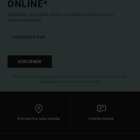
ONLINE*
Suscríbete ahora para recibir las ultimas informaciones y
ofertas exclusivas.
SUSCRIBIR
(*) Oferta valida online para los nuevos inscritos. Condiciones de uso
detalladas en el email de bienvenida
Encuentra una tienda
Contactenos