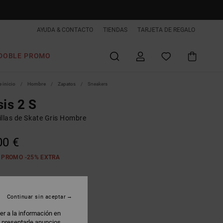
AYUDA & CONTACTO
TIENDAS
TARJETA DE REGALO
DOBLE PROMO
 inicio
Hombre
Zapatos
Sneakers
sis 2 S
illas de Skate Gris Hombre
00 €
 PROMO -25% EXTRA
harcoal/black
Continuar sin aceptar
er a la información en
: presentarle anuncios