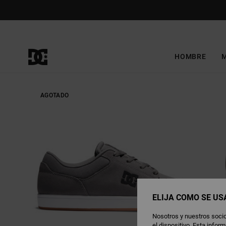
Pasar
a
la
información
del
producto
HOMBRE
AGOTADO
ELIJA CÓMO SE US
Nosotros y nuestros socio
el dispositivo. Esta info