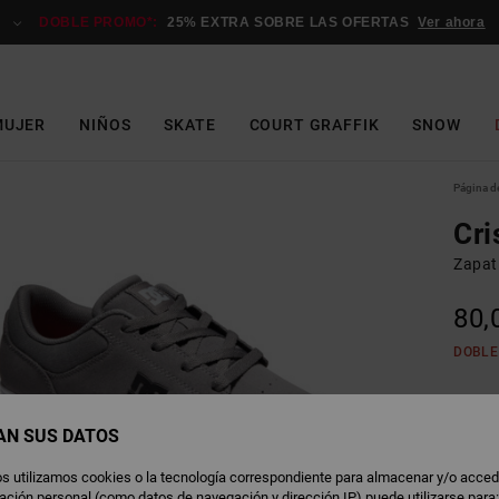
DOBLE PROMO*:
25% EXTRA SOBRE LAS OFERTAS
Ver ahora
MUJER
NIÑOS
SKATE
COURT GRAFFIK
SNOW
Página de
Cri
Zapat
80,
DOBLE
C
Color
AN SUS DATOS
s utilizamos cookies o la tecnología correspondiente para almacenar y/o acced
rmación personal (como datos de navegación y dirección IP) puede utilizarse para