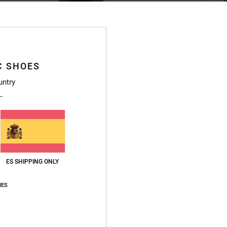
Deta
C SHOES
Zapati
untry
Style
Caract
E
prue
ES SHIPPING ONLY
L
L
IES
suje
T
D