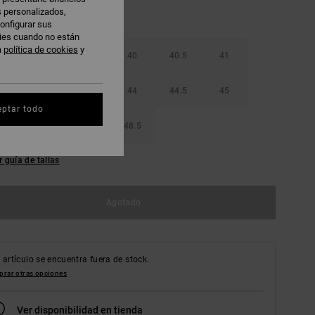
s personalizados,
onfigurar sus
kies cuando no están
a
política de cookies
y
38.5
39
40
40.5
41
42.5
43
44
44.5
45
eptar todo
46.5
47
48.5
r guía de tallas
Agotado
 artículo se encuentra fuera de stock.
rar otras opciones
Ver disponibilidad en tienda