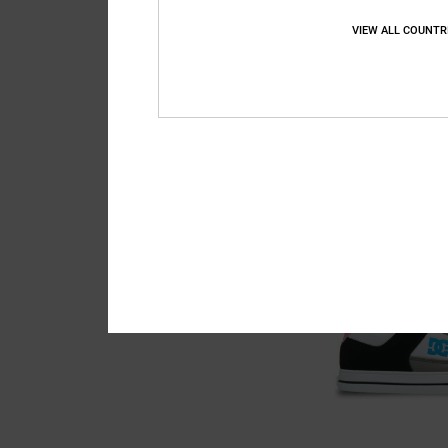
VIEW ALL COUNTR
2
Onyx
Zapatillas de piel Na
63%
80,00 €
30,00 €
OFERTAS
DOBLE PROMO -25% EXT