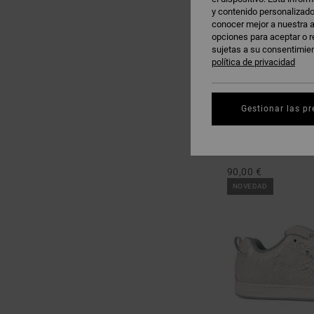
y contenido personalizado
conocer mejor a nuestra a
opciones para aceptar o r
sujetas a su consentimie
política de privacidad
Gestionar las pr
14
Court Graffik
Zapatillas de piel Ma
90,00 €
NOVEDAD