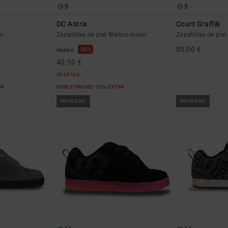
5
5
DC Astrix
Court Graffik
er
Zapatillas de piel Blanco mujer
Zapatillas de pie
85,00 €
55%
90,00 €
40,50 €
OFERTAS
RA
DOBLE PROMO -25% EXTRA
NOVEDAD
NOVEDAD