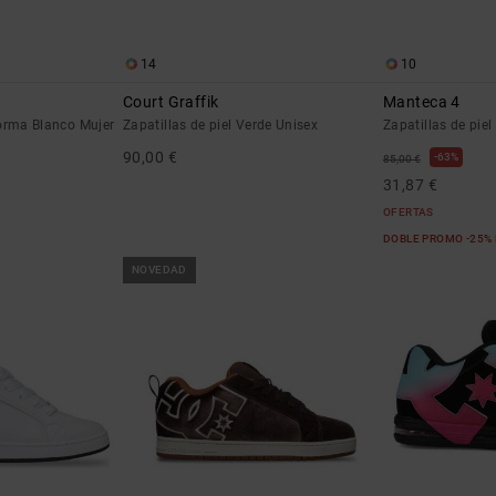
14
10
Court Graffik
Manteca 4
orma Blanco Mujer
Zapatillas de piel Verde Unisex
Zapatillas de pie
90,00 €
63%
85,00 €
31,87 €
OFERTAS
DOBLE PROMO -25%
NOVEDAD