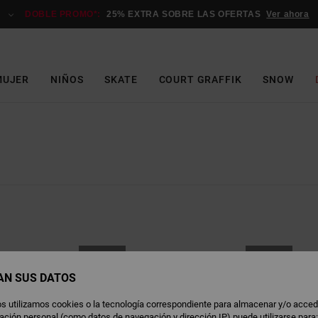
DOBLE PROMO*:
25% EXTRA SOBRE LAS OFERTAS
Ver ahora
MUJER
NIÑOS
SKATE
COURT GRAFFIK
SNOW
NOVEDAD
NOVEDAD
AN SUS DATOS
s utilizamos cookies o la tecnología correspondiente para almacenar y/o acced
rmación personal (como datos de navegación y dirección IP) puede utilizarse para