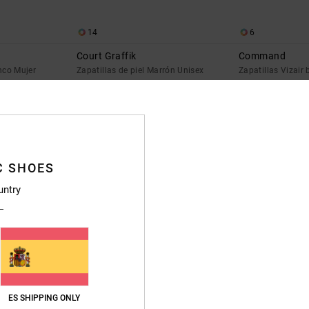
14
6
Court Graffik
Command
anco Mujer
Zapatillas de piel Marrón Unisex
Zapatillas Vizair
90,00 €
55%
95,00 €
42,75 €
OFERTAS
DOBLE PROMO -25%
C SHOES
untry
ES SHIPPING ONLY