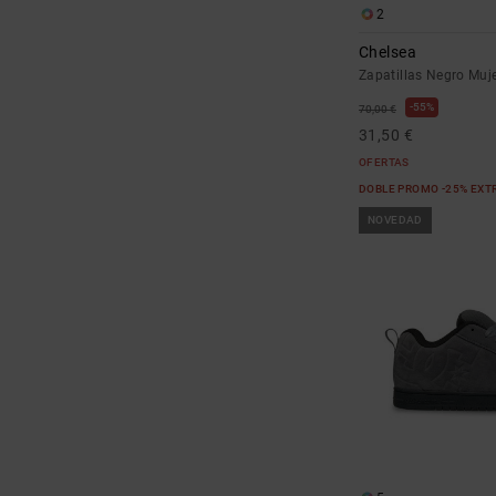
2
Chelsea
Zapatillas Negro Muj
55%
70,00 €
31,50 €
OFERTAS
DOBLE PROMO -25% EXT
NOVEDAD