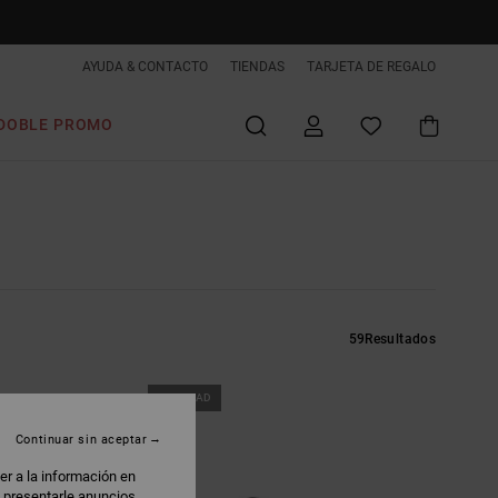
AYUDA & CONTACTO
TIENDAS
TARJETA DE REGALO
DOBLE PROMO
59
Resultados
NOVEDAD
Continuar sin aceptar
er a la información en
: presentarle anuncios