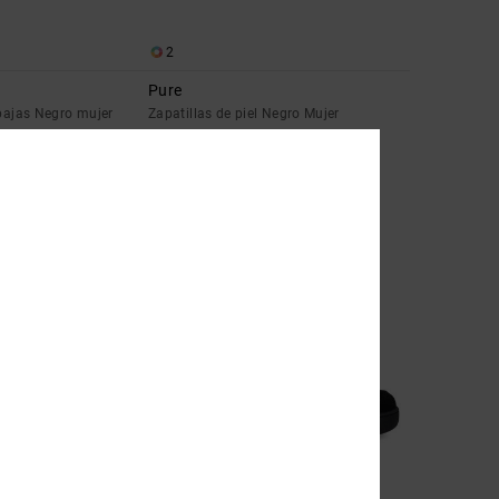
2
Pure
 bajas Negro mujer
Zapatillas de piel Negro Mujer
55%
80,00 €
36,00 €
OFERTAS
 EXTRA
DOBLE PROMO -25% EXTRA