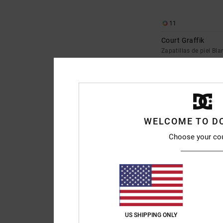
11
Court Graffik
Zapatillas de piel Bl
85,00 €
WELCOME TO D
Choose your co
US SHIPPING ONLY