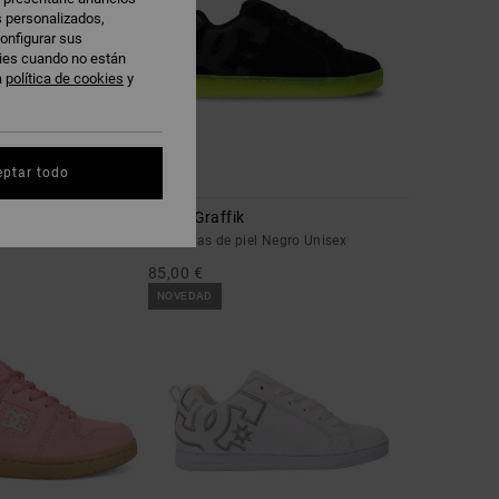
s personalizados,
onfigurar sus
kies cuando no están
a
política de cookies
y
eptar todo
5
Court Graffik
l Negro Mujer
Zapatillas de piel Negro Unisex
85,00 €
NOVEDAD