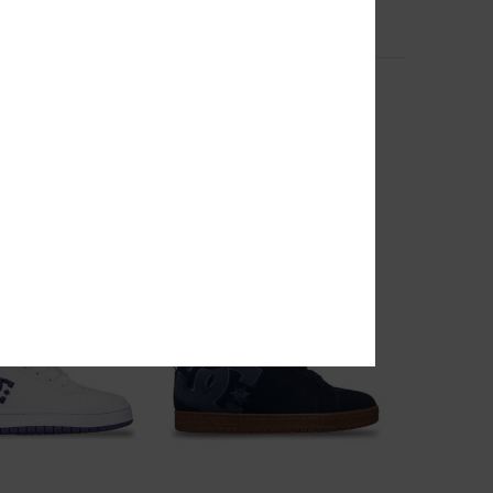
6
Command
l Blanco Mujer
Zapatillas Vizair bajas Negro mujer
55%
95,00 €
42,75 €
OFERTAS
 EXTRA
DOBLE PROMO -25% EXTRA
NOVEDAD