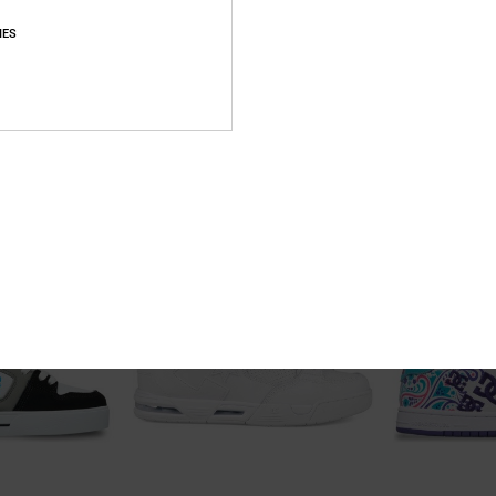
IES
5
11
DC Astrix
Court Graffik
ranja Mujer
Zapatillas de piel Beige mujer
Zapatillas de pie
55%
55%
90,00 €
95,00 €
40,50 €
42,75 €
OFERTAS
OFERTAS
RA
DOBLE PROMO -25% EXTRA
DOBLE PROMO -25%
NOVEDAD
NOVEDAD