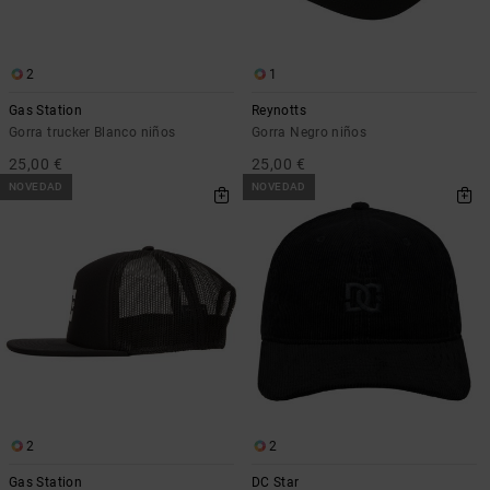
Bolsos &
respuestas a
Mochilas
las
preguntas
2
1
más
Carteras
frecuentes y
Gas Station
Reynotts
accede a
Gorra trucker Blanco niños
Gorra Negro niños
nuestro
formulario
25,00 €
25,00 €
de contacto.
NOVEDAD
NOVEDAD
Consultar
las FAQ
2
2
Gas Station
DC Star