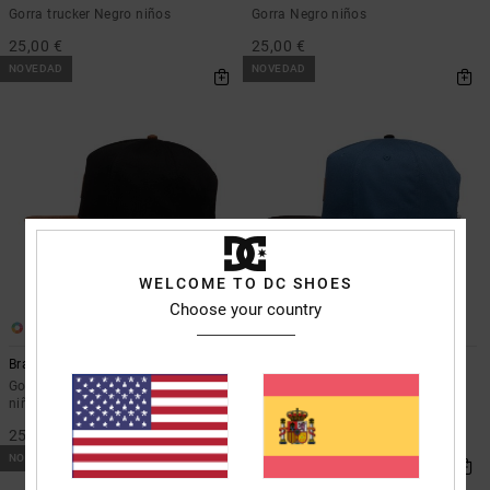
Gorra trucker Negro niños
Gorra Negro niños
25,00 €
25,00 €
NOVEDAD
NOVEDAD
WELCOME TO DC SHOES
Choose your country
2
2
Brackers
Brackers
Gorra con ajuste posterior Negro
Gorra con ajuste posterior Azul
niños
niños
25,00 €
25,00 €
NOVEDAD