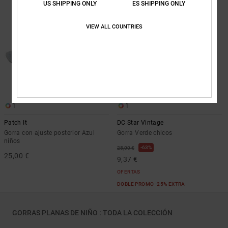
US SHIPPING ONLY
ES SHIPPING ONLY
VIEW ALL COUNTRIES
1
1
Patch It
DC Star Vintage
Gorra con ajuste posterior Azul
Gorra Verde chicos
niños
63%
25,00 €
25,00 €
9,37 €
OFERTAS
DOBLE PROMO -25% EXTRA
GORRAS PLANAS DE NIÑO : TODA LA COLECCIÓN