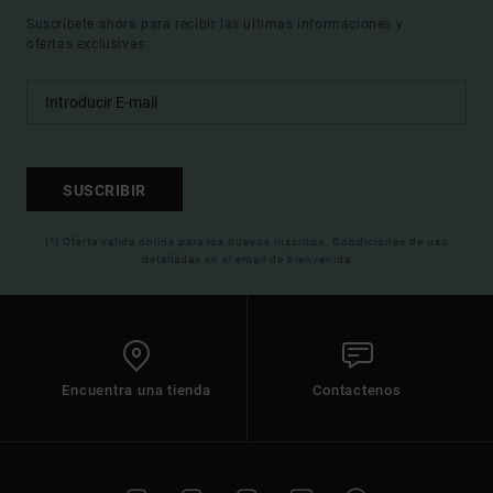
Suscríbete ahora para recibir las ultimas informaciones y
ofertas exclusivas.
SUSCRIBIR
(*) Oferta valida online para los nuevos inscritos. Condiciones de uso
detalladas en el email de bienvenida
Encuentra una tienda
Contactenos