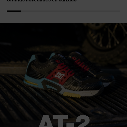
Bolsos &
respuestas a
Mochilas
las
preguntas
más
Carteras
frecuentes y
accede a
nuestro
formulario
de contacto.
Consultar
las FAQ