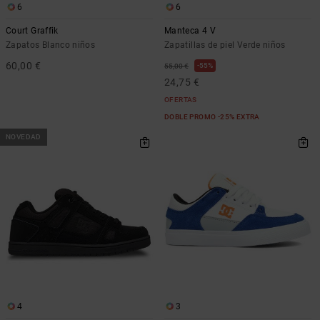
6
6
Court Graffik
Manteca 4 V
Zapatos Blanco niños
Zapatillas de piel Verde niños
60,00 €
55%
55,00 €
24,75 €
OFERTAS
DOBLE PROMO -25% EXTRA
NOVEDAD
4
3