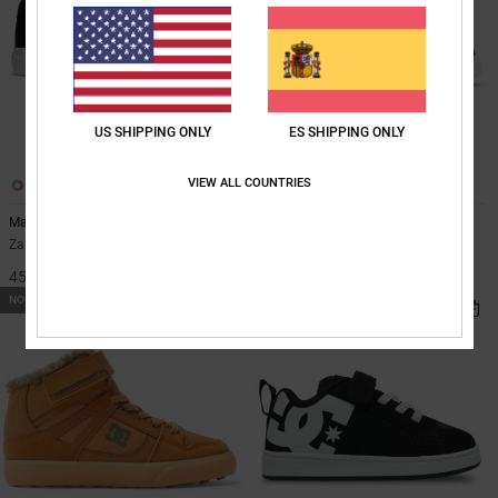
US SHIPPING ONLY
ES SHIPPING ONLY
VIEW ALL COUNTRIES
1
3
Manual Slip
Pure
Zapatillas Slip-On Negro Niños
Zapatillas de Piel Negro niños
45,00 €
50,00 €
NOVEDAD
NOVEDAD