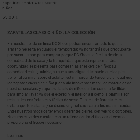
Zapatillas de piel Altas Marrón
niños
55,00 €
ZAPATILLAS CLASSIC NIÑO : LA COLECCIÓN
En nuestra tienda en línea DC Shoes podrás encontrar todo lo que tu
armario necesita en cualquier temporada; ya no tendrás que preocuparte
por sacar tiempo para comprar porque DC Shoes te facilita desde la
comodidad de tu casa y la tranquilidad que esto representa. Una
oportunidad se presenta para comprar las sneakers de niños; su
comodidad es inigualable, su suela amortigua el impacto que los pies
tienen al caminar sobre el asfalto, ¡están marcando tendencia al igual que
los zapatos classic de niño! ¡Cada día innovamos más! Los materiales de
nuestros sneakers y zapatos classic de niño cuentan con una facilidad
para limpiar, lavar, ya que el exterior y el interior, así como la plantilla son
resistentes, confortables y fáciles de secar. Tu suela de fibra sintética
evitará que te resbales y su diseño original cautivará a los más intrépidos.
Entre nuestros modelos tenemos diferentes cierres, con velcro o cordones.
Nuestros calzados cuentan con un relleno contra el frío y en el verano
proporciona el frescor necesario.
Leer más