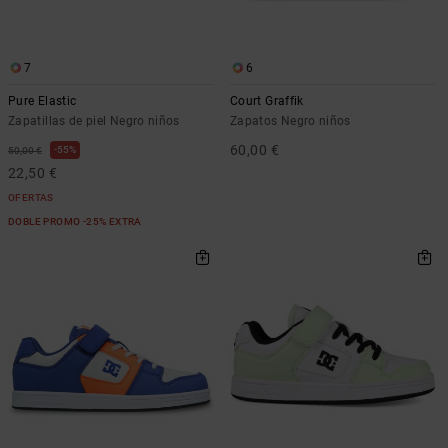
Bolsos &
respuestas a
Mochilas
las
preguntas
7
6
más
Carteras
frecuentes y
Pure Elastic
Court Graffik
accede a
Zapatillas de piel Negro niños
Zapatos Negro niños
nuestro
formulario
60,00 €
55%
50,00 €
de contacto.
22,50 €
Consultar
OFERTAS
las FAQ
DOBLE PROMO -25% EXTRA