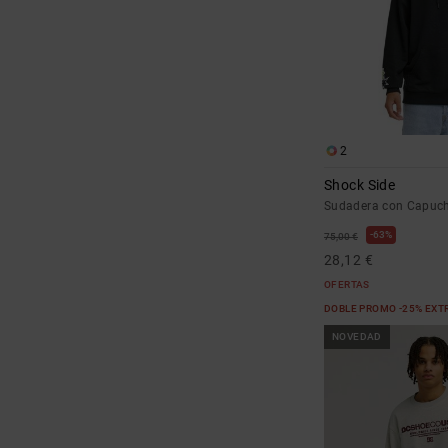
2
Shock Side
Sudadera con Capuc
63%
75,00 €
28,12 €
OFERTAS
DOBLE PROMO -25% EXT
NOVEDAD