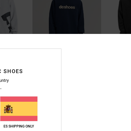
2
2
DC Spot
Fast Bubble
ha Gris Hombre
Sudadera Azul Hombre
Sudadera con ca
C SHOES
80,00 €
63%
75,00 €
untry
28,12 €
OFERTAS
RA
DOBLE PROMO -25%
NOVEDAD
ES SHIPPING ONLY