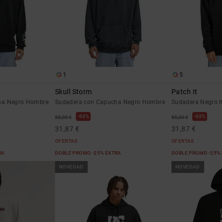
1
5
Skull Storm
Patch It
ha Negro Hombre
Sudadera con Capucha Negro Hombre
Sudadera Negro 
63%
63%
85,00 €
85,00 €
31,87 €
31,87 €
OFERTAS
OFERTAS
RA
DOBLE PROMO -25% EXTRA
DOBLE PROMO -25%
NOVEDAD
NOVEDAD