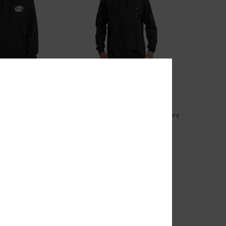
2
Lorion
pucha Negro hombre
Sudadera con Capucha Negro Hombre
63%
70,00 €
26,25 €
OFERTAS
 EXTRA
DOBLE PROMO -25% EXTRA