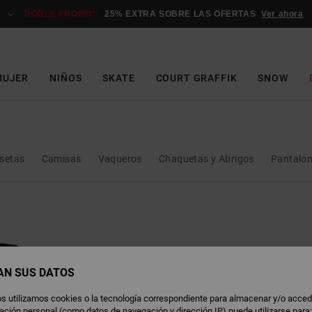
DOBLE PROMO*:
25% EXTRA SOBRE LAS OFERTAS
Ver ahora
MUJER
NIÑOS
SKATE
COURT GRAFFIK
SNOW
setas
Camisas
Vaqueros
Chaquetas y Abrigos
Pantalon
AN SUS DATOS
s utilizamos cookies o la tecnología correspondiente para almacenar y/o acced
rmación personal (como datos de navegación y dirección IP) puede utilizarse para