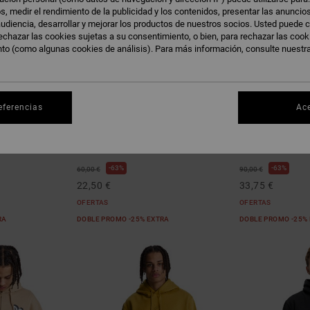
s, medir el rendimiento de la publicidad y los contenidos, presentar las anuncio
udiencia, desarrollar y mejorar los productos de nuestros socios. Usted puede c
echazar las cookies sujetas a su consentimiento, o bien, para rechazar las coo
nto (como algunas cookies de análisis). Para más información, consulte nuestr
eferencias
Ac
2
5
Hampden
Patch It
ha Negro Hombre
Sudadera con capucha Verde hombre
Sudadera con ca
63%
63%
60,00 €
90,00 €
22,50 €
33,75 €
OFERTAS
OFERTAS
RA
DOBLE PROMO -25% EXTRA
DOBLE PROMO -25%