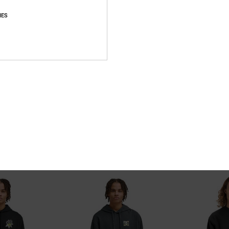
IES
2
4
DC Strass Star
DC Star
ha Blanco Hombre
Sudadera con capucha Negro Hombre
Sudadera con ca
80,00 €
63%
75,00 €
28,12 €
OFERTAS
RA
DOBLE PROMO -25%