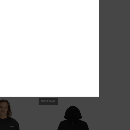
2
Hampden
pucha Azul hombre
Sudadera con capucha Gris hombre
63%
60,00 €
22,50 €
OFERTAS
 EXTRA
DOBLE PROMO -25% EXTRA
NOVEDAD