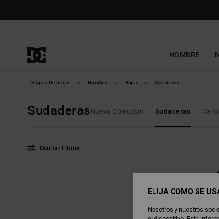
Saltar
a
la
selección
de
la
cuadrícula
de
productos
HOMBRE
Página De Inicio
Hombre
Ropa
Sudaderas
Sudaderas
Nueva Colección
Sudaderas
Cami
Ocultar Filtros
Saltar
Ir
a
a
criterios
ordenar
de
por
ELIJA CÓMO SE US
búsqueda
Nosotros y nuestros socio
el dispositivo. Esta info