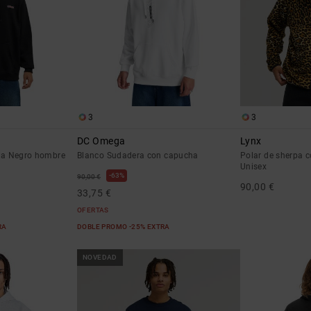
3
3
DC Omega
Lynx
ha Negro hombre
Blanco Sudadera con capucha
Polar de sherpa 
Unisex
63%
90,00 €
90,00 €
33,75 €
OFERTAS
RA
DOBLE PROMO -25% EXTRA
NOVEDAD