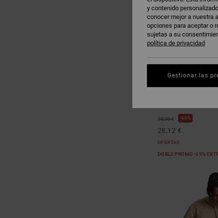
y contenido personalizado
conocer mejor a nuestra a
opciones para aceptar o r
sujetas a su consentimie
política de privacidad
Gestionar las pr
1
Shape Or Destroy
Sudadera con Capuc
63%
75,00 €
28,12 €
OFERTAS
DOBLE PROMO -25% EXT