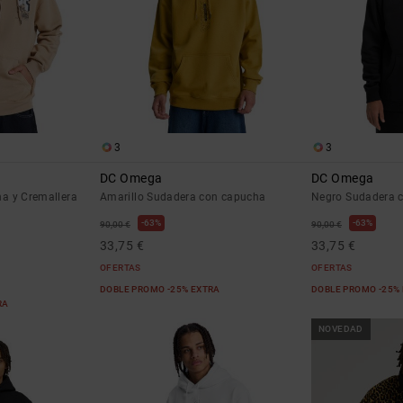
3
3
DC Omega
DC Omega
a y Cremallera
Amarillo Sudadera con capucha
Negro Sudadera 
63%
63%
90,00 €
90,00 €
33,75 €
33,75 €
OFERTAS
OFERTAS
DOBLE PROMO -25% EXTRA
DOBLE PROMO -25%
RA
NOVEDAD