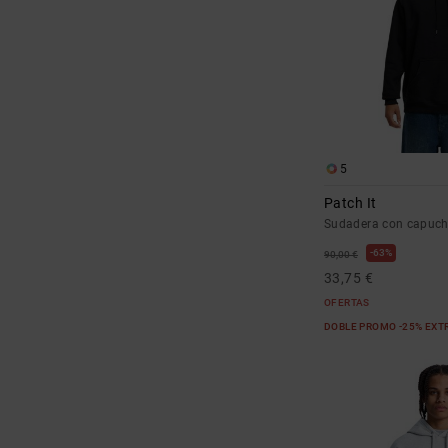
5
Patch It
Sudadera con capuc
63%
90,00 €
33,75 €
OFERTAS
DOBLE PROMO -25% EXT