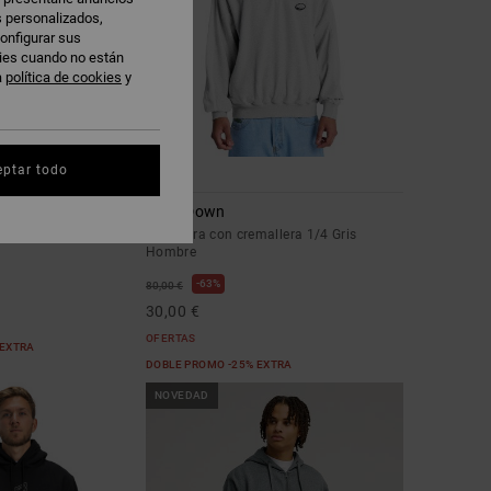
s personalizados,
onfigurar sus
kies cuando no están
a
política de cookies
y
eptar todo
3
Flow Down
pucha Azul hombre
Sudadera con cremallera 1/4 Gris
Hombre
63%
80,00 €
30,00 €
OFERTAS
 EXTRA
DOBLE PROMO -25% EXTRA
NOVEDAD