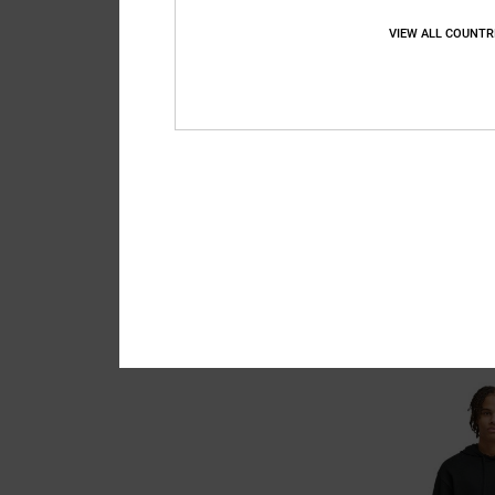
VIEW ALL COUNTR
3
Lanai
Sudadera con Capuc
63%
75,00 €
28,12 €
OFERTAS
DOBLE PROMO -25% EXT