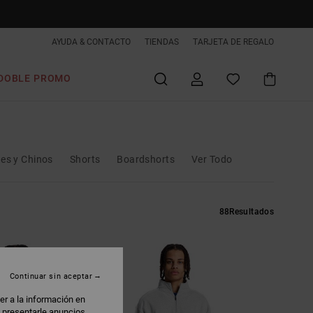
AYUDA & CONTACTO
TIENDAS
TARJETA DE REGALO
DOBLE PROMO
es y Chinos
Shorts
Boardshorts
Ver Todo
88
Resultados
Continuar sin aceptar
er a la información en
: presentarle anuncios