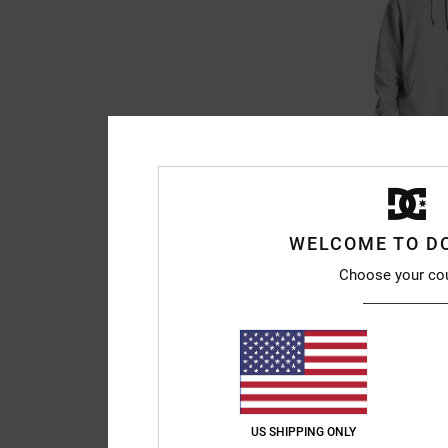
3
Lanai
Sudadera con Capuc
WELCOME TO D
63%
75,00 €
Choose your co
28,12 €
OFERTAS
DOBLE PROMO -25% EXT
US SHIPPING ONLY