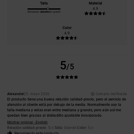
Talla
Material
4.9
Demasiado pequeño
Demasiado grande
Color
4.9
5
/5
Alexander
23. mayo 2026
Compra verificada
El producto tiene una buena relación calidad-precio, pero el servicio de
atención al cliente está por debajo de la media. Normalmente uso la
talla mediana y estas eran entre mediana y grande, pero aún así me
quedan bien gracias al dobladillo ajustable incorporado.
Mostrar original - English
Relación calidad-precio
: 5
Talla
: Grande
Color
: 5
/5
/5
Recomiendo este producto