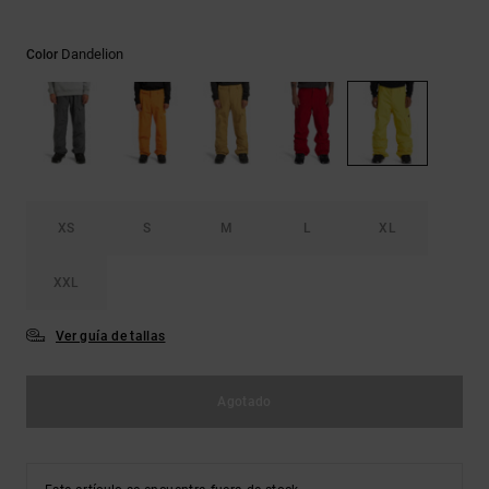
Bolsos &
respuestas a
Mochilas
las
Dandelion
Color
preguntas
más
Carteras
frecuentes y
accede a
nuestro
formulario
de contacto.
Consultar
XS
S
M
L
XL
las FAQ
XXL
Ver guía de tallas
Agotado