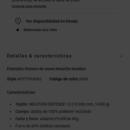
Este artículo se encuentra fuera de stock.
Comprar otras opciones
Ver disponibilidad en tienda
Seleccione una talla
Detalles & características
Pantalón técnico de snow Amarillo hombre
Style
ADYTP03042
Código de color
yhh0
Características
Tejido:
WEATHER DEFENSE 10 [10 000 mm, 5 000 g]
Cuerpo:
dobby de 100% poliéster reciclado
Calor y forro:
aislante Profill de 40g
Forro de 60% tafetán reciclado