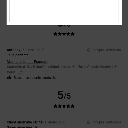
Material
: 5
Color
: 4
/5
/5
Recomiendo este producto
5
/5
Anthony
25. enero 2026
Compra verificada
Talla perfecta
Mostrar original - Français
Comodidad
: 5
Relación calidad-precio
: 5
Talla
: Grande
Material
: 5
/5
/5
/5
Color
: 5
/5
Recomiendo este producto
5
/5
Client anonyme vérifié
21. enero 2026
Compra verificada
Súper impermeable