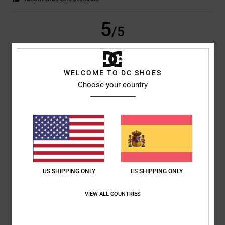
5
/5
WELCOME TO DC SHOES
Cyril
16. marzo 2026
Compra verificada
Choose your country
por el precio al que lo compré y cómo funciona. Perfecto.
Mostrar original - Dutch
Comodidad
: 5
Relación calidad-precio
: 4
Material
: 5
Color
: 5
/5
/5
/5
/5
5
/5
US SHIPPING ONLY
ES SHIPPING ONLY
Mirko
18. febrero 2026
Compra verificada
VIEW ALL COUNTRIES
¿Por qué no?
Mostrar original - Deutsch
Comodidad
: 4
Relación calidad-precio
: 5
Talla
: Talla perfecta
/5
/5