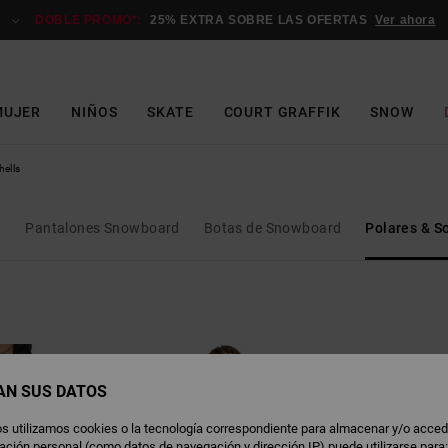
DOBLE PROMO*:
25% EXTRA SOBRE LAS OFERTAS
Ver ahora
MUJER
NIÑOS
SKATE
COURT GRAFFIK
SNOW
hells
d
Pantalones Snowboard
Botas de Snowboard
Polares & So
AN SUS DATOS
s utilizamos cookies o la tecnología correspondiente para almacenar y/o acced
rmación personal (como datos de navegación y dirección IP) puede utilizarse para