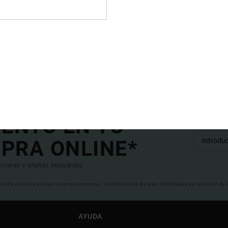
clima? Si quieres asegurar que tu nueva aventura no se verá cortada por una tempe
la tecnología más avanzada para que puedas dedicarte a tus pasiones sin pensar 
d internacional y te garantizamos que serán funcionales y cómodas en todo moment
stra colección ahora mismo.
UENTO EN TU
PRA ONLINE*
ciones y ofertas exclusivas.
 valida online para los nuevos inscritos. Condiciones de uso detalladas en el email de
AYUDA