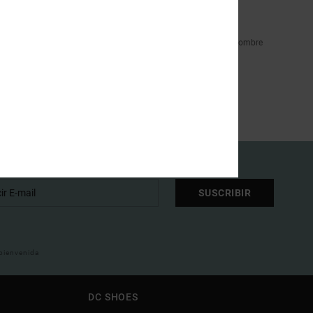
ratura extrema, necesitas una chaqueta soft shell. En DC shoes
en nada más. Cada una de nuestras chaquetas soft-shell para hombre
o. No te dejes convencer por marcas que no tienen suficiente
SUSCRIBIR
 bienvenida
DC SHOES