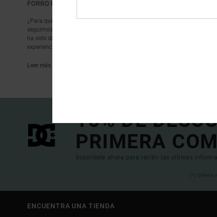
FORRO POLAR Y SOFTSHELL DE SNOWBOARD HOMBRE
¿Para que subir a la montaña si no podrás tomar las pistas a causa del 
seguimos innovando y te ofrecemos las prendas más funcionales y con 
ha sido diseñada y probada bajo los más estrictos estándares de calida
experiencia, confía en los expertos y elige tu chaqueta soft-shell de nue
Leer más
15% DE DESC
PRIMERA COM
Suscríbete ahora para recibir las ultimas informa
(*) Oferta
ENCUENTRA UNA TIENDA