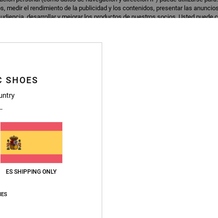
s, medir el rendimiento de la publicidad y los contenidos, presentar las anuncio
udiencia, desarrollar y mejorar los productos de nuestros socios. Usted puede c
echazar las cookies sujetas a su consentimiento, o bien, para rechazar las coo
nto (como algunas cookies de análisis). Para más información, consulte nuestr
eferencias
Ac
3
C SHOES
Snowstar
untry
o hombre
Camiseta polar Beige hombre
55%
100,00 €
45,00 €
OFERTAS
RA
DOBLE PROMO -25% EXTRA
ES SHIPPING ONLY
IES