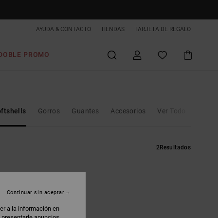
AYUDA & CONTACTO
TIENDAS
TARJETA DE REGALO
DOBLE PROMO
ftshells
Gorros
Guantes
Accesorios
Ver Todo
2
Resultados
Continuar sin aceptar
er a la información en
: presentarle anuncios