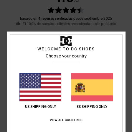
/5
basado en
4 reseñas verificadas
desde septiembre 2025
El 100% de nuestros clientes recomiendan este producto
Comodidad
Relación calidad-precio
4.8
4.5
WELCOME TO DC SHOES
Choose your country
Talla
Material
4.8
Demasiado pequeño
Demasiado grande
Color
5.0
US SHIPPING ONLY
ES SHIPPING ONLY
5
VIEW ALL COUNTRIES
/5