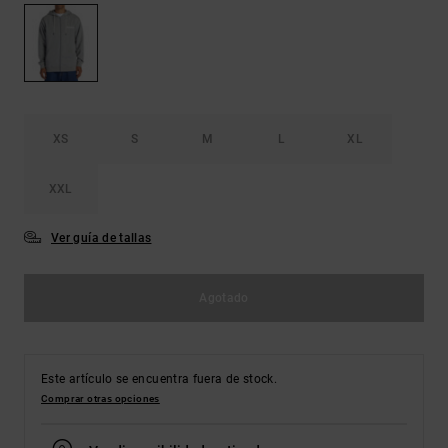
Bolsos &
respuestas a
Mochilas
las
preguntas
más
Carteras
frecuentes y
accede a
nuestro
XS
S
M
L
XL
formulario
de contacto.
XXL
Consultar
las FAQ
Ver guía de tallas
Agotado
Este artículo se encuentra fuera de stock.
Comprar otras opciones