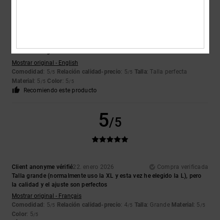
Jack
26. enero 2026
Compra verificada
Es de gran calidad y el tejido es muy agradable; es fino, pero en
realidad abriga bastante.
Mostrar original - English
Comodidad
: 5
Relación calidad-precio
: 5
Talla
: Talla perfecta
/5
/5
Material
: 5
Color
: 5
/5
/5
Recomiendo este producto
5
/5
Client anonyme vérifié
22. enero 2026
Compra verificada
Talla grande (normalmente uso la XL y esta vez he elegido la L), pero
la calidad y el ajuste son perfectos
Mostrar original - Français
Comodidad
: 5
Relación calidad-precio
: 4
Talla
: Grande
Material
: 5
/5
/5
/5
Color
: 5
/5