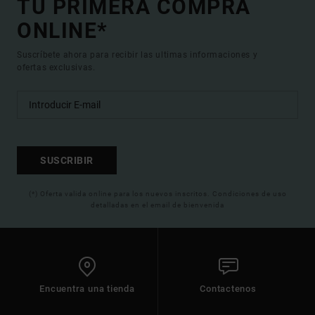
TU PRIMERA COMPRA
ONLINE*
Suscríbete ahora para recibir las ultimas informaciones y
ofertas exclusivas.
SUSCRIBIR
(*) Oferta valida online para los nuevos inscritos. Condiciones de uso
detalladas en el email de bienvenida
Encuentra una tienda
Contactenos