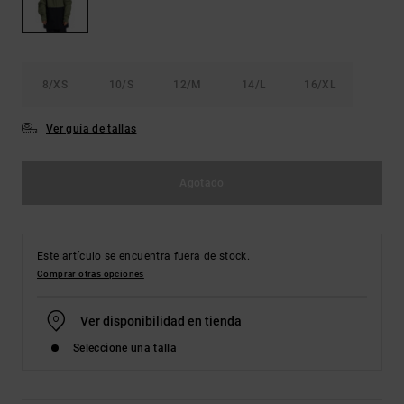
Bolsos &
respuestas a
Mochilas
las
preguntas
más
Carteras
frecuentes y
8/XS
10/S
12/M
14/L
16/XL
accede a
nuestro
formulario
Ver guía de tallas
de contacto.
Consultar
Agotado
las FAQ
Este artículo se encuentra fuera de stock.
Comprar otras opciones
Ver disponibilidad en tienda
Seleccione una talla