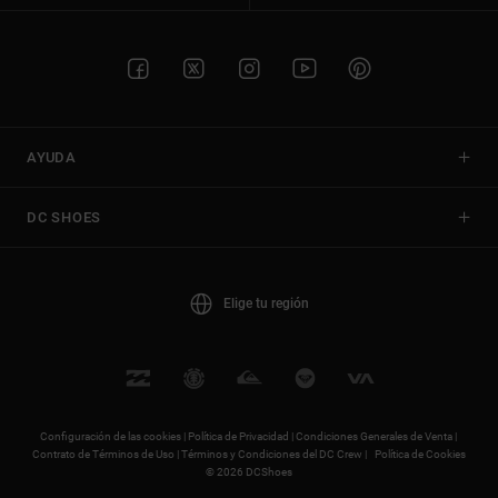
AYUDA
DC SHOES
Elige tu región
Configuración de las cookies |
Política de Privacidad |
Condiciones Generales de Venta |
Contrato de Términos de Uso |
Términos y Condiciones del DC Crew |
Política de Cookies
© 2026 DCShoes