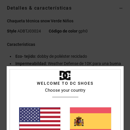
Detalles & características
Chaqueta técnica snow Verde Niños
Style
ADBTJ03024
Código de color
gph0
Características
Eco- tejido:
dobby de poliéster reciclado
Impermeabildad:
Weather Defense de 10K para una buena
impermeabilidad [10.000 mm/ 5.000 g]
Tejido con tratamiento duradero repelente al agua [DWR]. Te
WELCOME TO DC SHOES
mantiene seco y protegido de los elementos.
Choose your country
Aislante:
aislante profill
Peso del relleno: cuerpo de 120 g/m2, mangas de 80 g/m2
corte:
corte normal
Cuello:
capucha con cuello
Capucha:
Capucha elástica con frunces
Mangas:
Mangas largas