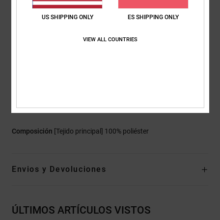
Cierre:
cierre con cremallera completa
US SHIPPING ONLY
ES SHIPPING ONLY
Bolsillos:
bolsillos para las manos con cremallera
Manga con bolsillo de cremallera para el pase
VIEW ALL COUNTRIES
Forro:
tejido interior de tafetán reciclado
Costuras:
Costuras críticas selladas
Ventilación: axilas con forro de malla
Polainas: polaina de cintura sujeta
Sistema de conexión: chaqueta-pantalón
Otras características: se adapta al casco
Composición
[Tejido principal] 100% poliéster
Envios y Devoluciones
ÚLTIMOS ARTÍCULOS VISTOS