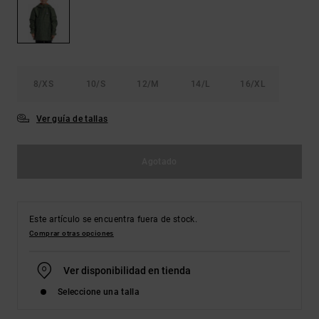
Bolsos &
respuestas a
Mochilas
las
preguntas
más
Carteras
frecuentes y
accede a
8/XS
10/S
12/M
14/L
16/XL
nuestro
formulario
de contacto.
Ver guía de tallas
Consultar
las FAQ
Agotado
Este artículo se encuentra fuera de stock.
Comprar otras opciones
Ver disponibilidad en tienda
Seleccione una talla