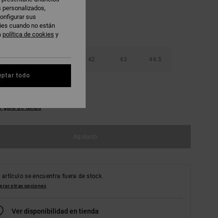
s personalizados,
onfigurar sus
kies cuando no están
a
política de cookies
y
39
40.5
42
43
44.5
eptar todo
47
48.5
r guía de tallas
Agotado
 artículo se encuentra fuera de stock.
rar otras opciones
Ver disponibilidad en tienda