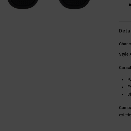
Deta
Chancl
Style
Caract
P
E
D
Compo
exteri