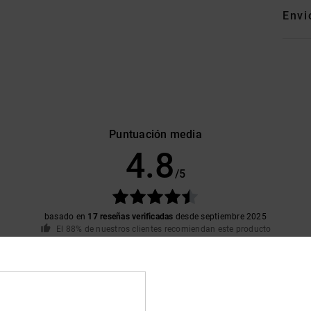
Envi
Puntuación media
4.8
/5
basado en
17 reseñas verificadas
desde septiembre 2025
El 88% de nuestros clientes recomiendan este producto
lación calidad-precio
Talla
Material
4.6
4.9
Demasiado pequeño
Demasiado grande