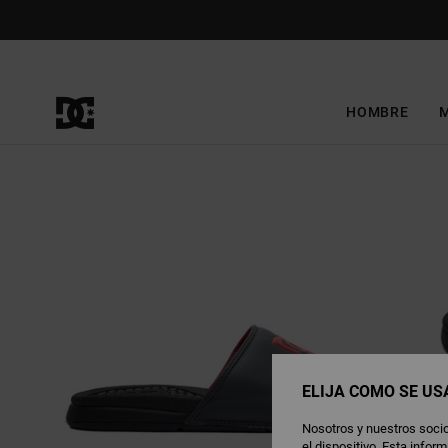
Pasar
a
la
información
del
producto
HOMBRE
ELIJA CÓMO SE US
Nosotros y nuestros socio
el dispositivo. Esta info