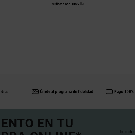
Verificado por
TrustVille
 días
Únete al programa de fidelidad
Pago 100% 
UENTO EN TU