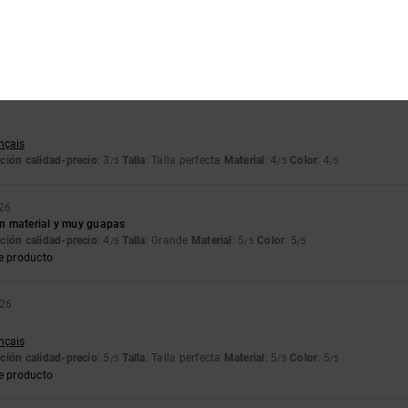
y de calidad
lish
ción calidad-precio
: 5
Talla
: Talla perfecta
Material
: 5
Color
: 5
/5
/5
/5
e producto
ançais
ción calidad-precio
: 3
Talla
: Talla perfecta
Material
: 4
Color
: 4
/5
/5
/5
26
n material y muy guapas
ción calidad-precio
: 4
Talla
: Grande
Material
: 5
Color
: 5
/5
/5
/5
e producto
026
ançais
ción calidad-precio
: 5
Talla
: Talla perfecta
Material
: 5
Color
: 5
/5
/5
/5
e producto