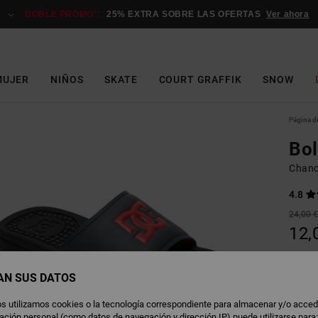
DOBLE PROMO*:
25% EXTRA SOBRE LAS OFERTAS
Ver ahora
MUJER
NIÑOS
SKATE
COURT GRAFFIK
SNOW
Página de
Bo
Chanc
4.8
24,00 
12,
OFERT
AN SUS DATOS
B
Color
s utilizamos cookies o la tecnología correspondiente para almacenar y/o acced
rmación personal (como datos de navegación y dirección IP) puede utilizarse para