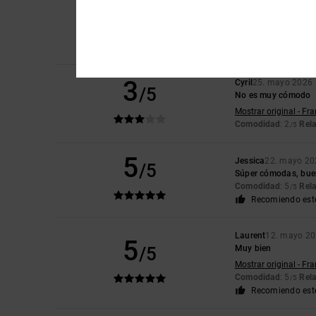
5
/5
Productos cómodos 
Mostrar original - Eng
Comodidad
: 5
Rela
/5
Recomiendo est
3
Cyril
25. mayo 2026
/5
No es muy cómodo
Mostrar original - Fr
Comodidad
: 2
Rela
/5
5
Jessica
22. mayo 20
/5
Súper cómodas, bue
Comodidad
: 5
Rela
/5
Recomiendo est
Laurent
12. mayo 2
5
/5
Muy bien
Mostrar original - Fr
Comodidad
: 5
Rela
/5
Recomiendo est