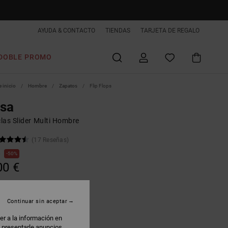
AYUDA & CONTACTO
TIENDAS
TARJETA DE REGALO
DOBLE PROMO
 inicio
Hombre
Zapatos
Flip Flops
lsa
las Slider Multi Hombre
(17 Reseñas)
€
50%
00 €
AS
Continuar sin aceptar
lack/grey/red
er a la información en
: presentarle anuncios