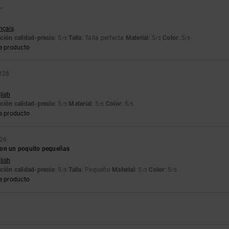
6
ançais
ción calidad-precio
: 5
Talla
: Talla perfecta
Material
: 5
Color
: 5
/5
/5
/5
e producto
2026
lish
ción calidad-precio
: 5
Material
: 5
Color
: 5
/5
/5
/5
e producto
026
son un poquito pequeñas
lish
ción calidad-precio
: 5
Talla
: Pequeño
Material
: 5
Color
: 5
/5
/5
/5
e producto