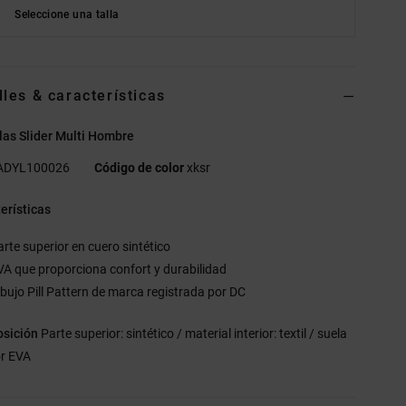
Seleccione una talla
lles & características
as Slider Multi Hombre
ADYL100026
Código de color
xksr
erísticas
arte superior en cuero sintético
VA que proporciona confort y durabilidad
ibujo Pill Pattern de marca registrada por DC
sición
Parte superior: sintético / material interior: textil / suela
or EVA