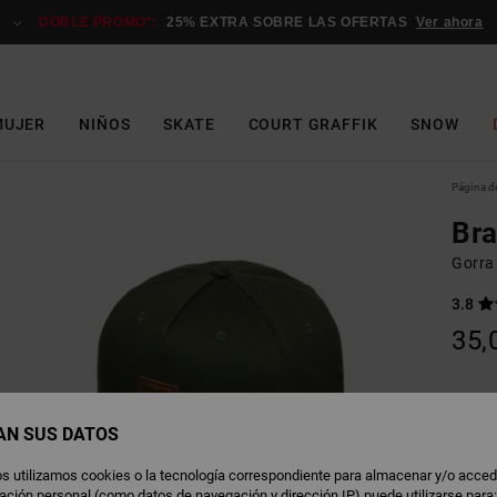
DOBLE PROMO*:
25% EXTRA SOBRE LAS OFERTAS
Ver ahora
MUJER
NIÑOS
SKATE
COURT GRAFFIK
SNOW
Página de
Bra
Gorra
3.8
35,
D
Color
AN SUS DATOS
s utilizamos cookies o la tecnología correspondiente para almacenar y/o acced
rmación personal (como datos de navegación y dirección IP) puede utilizarse para