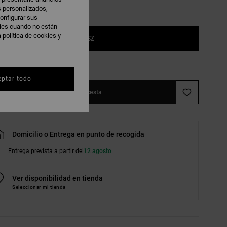
s personalizados,
onfigurar sus
kies cuando no están
a
política de cookies
y
1SZ
r guía de tallas
eptar todo
Añadir a la cesta
Domicilio o Entrega en punto de recogida
Entrega prevista a partir del
12 agosto
Ver disponibilidad en tienda
Seleccionar mi tienda