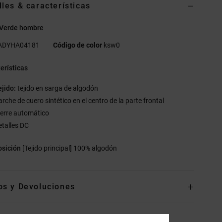
lles & características
 Verde hombre
ADYHA04181
Código de color
ksw0
erísticas
ejido:
tejido en sarga de algodón
arche de cuero sintético en el centro de la parte frontal
ierre automático
etalles DC
sición
[Tejido principal] 100% algodón
os y Devoluciones