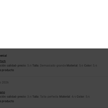
ción calidad-precio
: 5
Talla
: Talla perfecta
Material
: 5
Color
: 5
/5
/5
/5
e producto
 a la de la foto: no tiene terciopelo beige en la visera ni en el botón, y es demas
utsch
ción calidad-precio
: 4
Talla
: Demasiado grande
Material
: 3
Color
: 3
/5
/5
/5
genial
utsch
ción calidad-precio
: 5
Talla
: Demasiado grande
Material
: 5
Color
: 5
/5
/5
/5
e producto
ro 2026
liano
ción calidad-precio
: 3
Talla
: Talla perfecta
Material
: 4
Color
: 5
/5
/5
/5
e producto