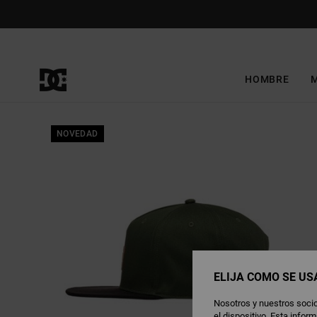
Pasar
a
la
información
del
producto
HOMBRE
NOVEDAD
ELIJA CÓMO SE US
Nosotros y nuestros socio
el dispositivo. Esta info