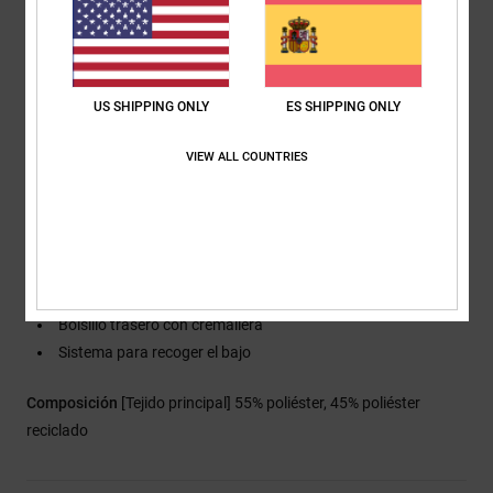
Costuras totalmente selladas
Piernas con forro de malla para mejor ventilación
Tirantes elásticos y ajustables con hebillas
Sistema de conexión chaqueta-pantalón
US SHIPPING ONLY
ES SHIPPING ONLY
Ajuste interior en la cintura
VIEW ALL COUNTRIES
Piernas articuladas
Protector de bota con tratamiento duradero que repele el
agua DWR y panel elástico
Panel lateral elástico
Bolsillo con cremallera AquaGuard[R] YKK[R] en el peto
Bolsillos calienta-manos con cremallera
Bolsillo trasero con cremallera
Sistema para recoger el bajo
Composición
[Tejido principal] 55% poliéster, 45% poliéster
reciclado