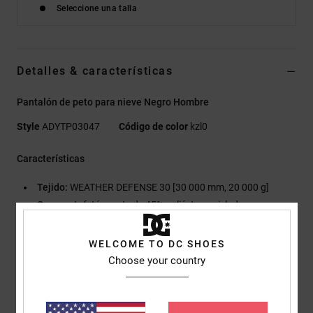
Seleccione una talla
Detalles & características
Pantalón de peto para nieve Negro Hombre
Style
ADYTP03047
Código de color
kzl0
Características
Tejido:
WEATHER DEFENSE 30 [30 000 mm, 20 000 g]
Cuerpo:
tafetán mate de 45% poliéster reciclado
Calor y forro:
shell
Peto y parte trasera con forro de tafetán 230T 60% poliéster
WELCOME TO DC SHOES
reciclado
Choose your country
Piernas con forro de malla y tejido de punto cepillado en las
rodillas
Otras características:
C0 DWR