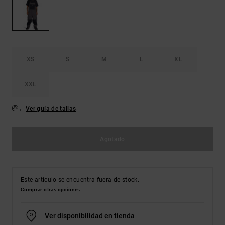
Bolsos &
respuestas a
Mochilas
las
preguntas
más
Carteras
frecuentes y
accede a
XS
S
M
L
XL
nuestro
formulario
de contacto.
XXL
Consultar
las FAQ
Ver guía de tallas
Agotado
Este artículo se encuentra fuera de stock.
Comprar otras opciones
Ver disponibilidad en tienda