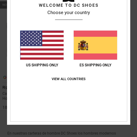
WELCOME TO DC SHOES
NOVEDAD
Choose your country
US SHIPPING ONLY
ES SHIPPING ONLY
3
VIEW ALL COUNTRIES
Ripper
Cartera de tres pliegues Azul
Hombre
18,00 €
CARTERAS HOMBRE : MONEDEROS DE PIEL Y LIENZO
En nuestras carteras de hombre DC Shoes los hombres modernos