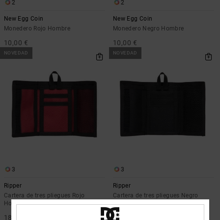
2
2
Bolsos &
respuestas a
Mochilas
las
New Egg Coin
New Egg Coin
preguntas
Monedero Rojo Hombre
Monedero Negro Hombre
más
Carteras
10,00 €
10,00 €
frecuentes y
accede a
NOVEDAD
NOVEDAD
nuestro
formulario
de contacto.
Consultar
las FAQ
3
3
Ripper
Ripper
Cartera de tres pliegues Rojo
Cartera de tres pliegues Negro
Hombre
Hombre
18,00 €
18,00 €