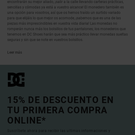
encontrarán su mejor aliado, ¡salir a la calle llevando carteras prácticas,
sencillas y cómodas ya está a vuestro alcance! El monedero también es
una opción para vosotros, así que os hemos traído un surtido variado
para que elijáis lo que mejor os acomode, ¡sabemos que es una de las
piezas más imprescindibles en vuestra vida diaria! Las monedas no
romperán nunca más los bolsillos de tus pantalones; los monederos que
tenemos en DC Shoes harán que sea más práctico llevar monedas sueltas
seguras y sin que se note en vuestros bolsillos.
Leer más
15% DE DESCUENTO EN
TU PRIMERA COMPRA
ONLINE*
Suscríbete ahora para recibir las ultimas informaciones y