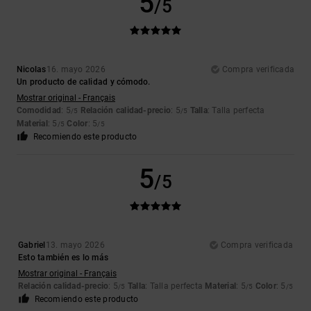
5
/5
Nicolas
16. mayo 2026
Compra verificada
Un producto de calidad y cómodo.
Mostrar original - Français
Comodidad
: 5
Relación calidad-precio
: 5
Talla
: Talla perfecta
/5
/5
Material
: 5
Color
: 5
/5
/5
Recomiendo este producto
5
/5
Gabriel
13. mayo 2026
Compra verificada
Esto también es lo más
Mostrar original - Français
Relación calidad-precio
: 5
Talla
: Talla perfecta
Material
: 5
Color
: 5
/5
/5
/5
Recomiendo este producto