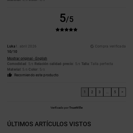
5
/5
Luka
1. abril 2026
Compra verificada
10/10
Mostrar original - English
Comodidad
: 5
Relación calidad-precio
: 5
Talla
: Talla perfecta
/5
/5
Material
: 5
Color
: 5
/5
/5
Recomiendo este producto
1
2
3
...
5
>
Verificado por
TrustVille
ÚLTIMOS ARTÍCULOS VISTOS