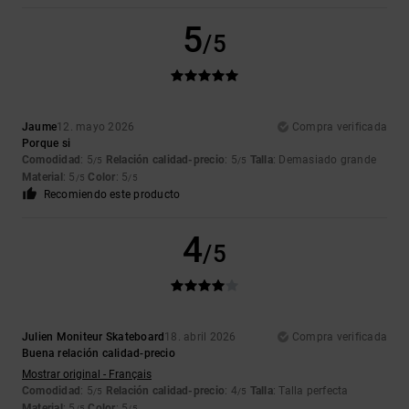
5
/5
Jaume
12. mayo 2026
Compra verificada
Porque si
Comodidad
: 5
Relación calidad-precio
: 5
Talla
: Demasiado grande
/5
/5
Material
: 5
Color
: 5
/5
/5
Recomiendo este producto
4
/5
Julien Moniteur Skateboard
18. abril 2026
Compra verificada
Buena relación calidad-precio
Mostrar original - Français
Comodidad
: 5
Relación calidad-precio
: 4
Talla
: Talla perfecta
/5
/5
Material
: 5
Color
: 5
/5
/5