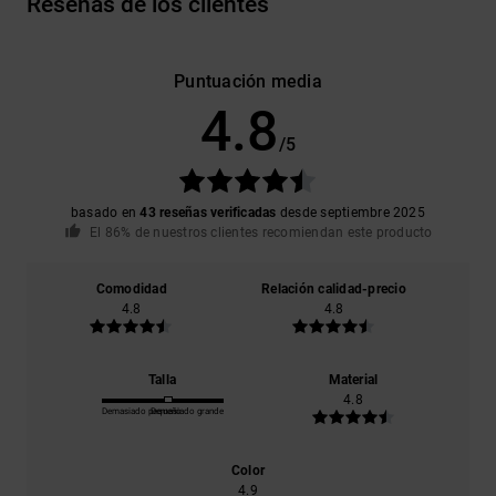
Reseñas de los clientes
Puntuación media
4.8
/5
basado en
43 reseñas verificadas
desde septiembre 2025
El 86% de nuestros clientes recomiendan este producto
Comodidad
Relación calidad-precio
4.8
4.8
Talla
Material
4.8
Demasiado pequeño
Demasiado grande
Color
4.9