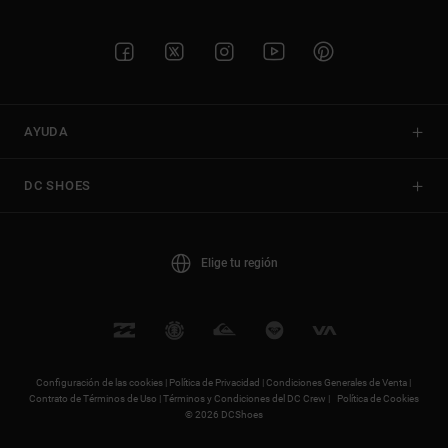
AYUDA
DC SHOES
Elige tu región
Configuración de las cookies |
Política de Privacidad |
Condiciones Generales de Venta |
Contrato de Términos de Uso |
Términos y Condiciones del DC Crew |
Política de Cookies
© 2026 DCShoes