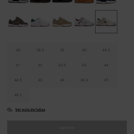
Bolsos &
respuestas a
Mochilas
las
preguntas
más
Carteras
frecuentes y
accede a
nuestro
formulario
de contacto.
38
38.5
39
40
40.5
Consultar
las FAQ
41
42
42.5
43
44
44.5
45
46
46.5
47
48.5
Ver guía de tallas
Agotado