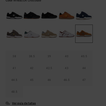
Wheat/dk Chocolate
Color
Bolsos &
respuestas a
Mochilas
las
preguntas
más
Carteras
frecuentes y
accede a
nuestro
formulario
de contacto.
Consultar
las FAQ
38
38.5
39
40
40.5
41
42
42.5
43
44
44.5
45
46
46.5
47
48.5
Ver guía de tallas