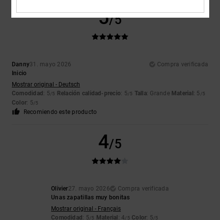
5
/5
Danny
31. mayo 2026
Compra verificada
Inicio
Mostrar original - Deutsch
Comodidad
: 5
Relación calidad-precio
: 5
Talla
: Grande
Material
: 5
/5
/5
/5
Color
: 5
/5
Recomiendo este producto
4
/5
Olivier
27. mayo 2026
Compra verificada
Unas zapatillas muy bonitas
Mostrar original - Français
Comodidad
: 5
Material
: 4
Color
: 5
/5
/5
/5