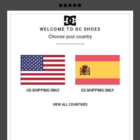
Ramon
1. julio 2026
Compra verificada
Unas zapatillas muy bonitas
WELCOME TO DC SHOES
Mostrar original - Deutsch
Choose your country
Comodidad
: 5
Relación calidad-precio
: 5
Talla
: Talla perfecta
/5
/5
Material
: 5
Color
: 5
/5
/5
Recomiendo este producto
5
/5
US SHIPPING ONLY
ES SHIPPING ONLY
Robert
18. junio 2026
Compra verificada
VIEW ALL COUNTRIES
Unas zapatillas geniales y se camina de maravilla
Mostrar original - Dutch
Comodidad
: 5
Relación calidad-precio
: 5
Talla
: Talla perfecta
/5
/5
Material
: 5
Color
: 5
/5
/5
Recomiendo este producto