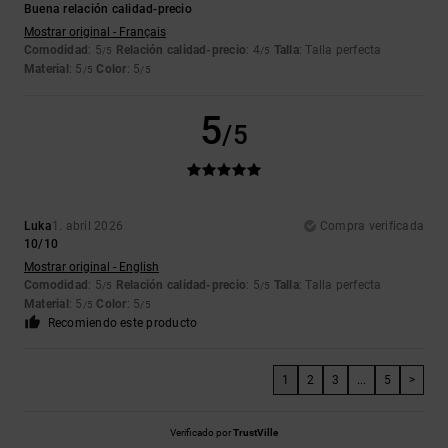
Buena relación calidad-precio
Mostrar original - Français
Comodidad
: 5
Relación calidad-precio
: 4
Talla
: Talla perfecta
/5
/5
Material
: 5
Color
: 5
/5
/5
5
/5
Luka
1. abril 2026
Compra verificada
10/10
Mostrar original - English
Comodidad
: 5
Relación calidad-precio
: 5
Talla
: Talla perfecta
/5
/5
Material
: 5
Color
: 5
/5
/5
Recomiendo este producto
1
2
3
...
5
>
Verificado por
TrustVille